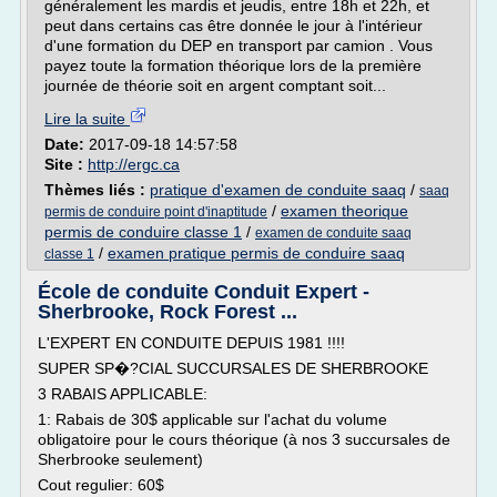
généralement les mardis et jeudis, entre 18h et 22h, et
peut dans certains cas être donnée le jour à l'intérieur
d'une formation du DEP en transport par camion . Vous
payez toute la formation théorique lors de la première
journée de théorie soit en argent comptant soit...
Lire la suite
Date:
2017-09-18 14:57:58
Site :
http://ergc.ca
Thèmes liés :
pratique d'examen de conduite saaq
/
saaq
/
examen theorique
permis de conduire point d'inaptitude
permis de conduire classe 1
/
examen de conduite saaq
/
examen pratique permis de conduire saaq
classe 1
École de conduite Conduit Expert -
Sherbrooke, Rock Forest ...
L'EXPERT EN CONDUITE DEPUIS 1981 !!!!
SUPER SP�?CIAL SUCCURSALES DE SHERBROOKE
3 RABAIS APPLICABLE:
1: Rabais de 30$ applicable sur l'achat du volume
obligatoire pour le cours théorique (à nos 3 succursales de
Sherbrooke seulement)
Cout regulier: 60$