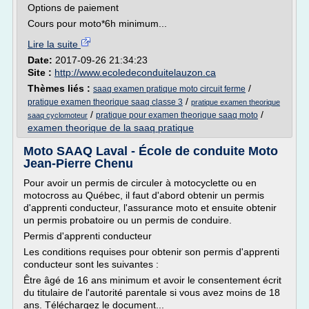
Options de paiement
Cours pour moto*6h minimum...
Lire la suite
Date:
2017-09-26 21:34:23
Site :
http://www.ecoledeconduitelauzon.ca
Thèmes liés :
/
saaq examen pratique moto circuit ferme
/
pratique examen theorique saaq classe 3
pratique examen theorique
/
/
pratique pour examen theorique saaq moto
saaq cyclomoteur
examen theorique de la saaq pratique
Moto SAAQ Laval - École de conduite Moto
Jean-Pierre Chenu
Pour avoir un permis de circuler à motocyclette ou en
motocross au Québec, il faut d'abord obtenir un permis
d'apprenti conducteur, l'assurance moto et ensuite obtenir
un permis probatoire ou un permis de conduire.
Permis d'apprenti conducteur
Les conditions requises pour obtenir son permis d'apprenti
conducteur sont les suivantes :
Être âgé de 16 ans minimum et avoir le consentement écrit
du titulaire de l'autorité parentale si vous avez moins de 18
ans. Téléchargez le document...