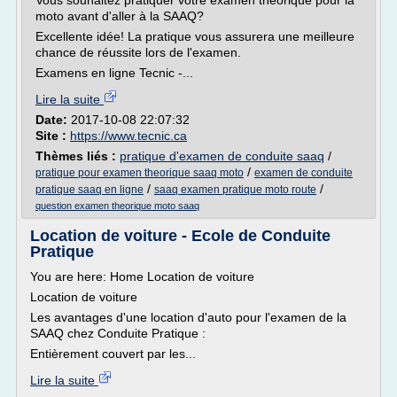
Vous souhaitez pratiquer votre examen théorique pour la
moto avant d'aller à la SAAQ?
Excellente idée! La pratique vous assurera une meilleure
chance de réussite lors de l'examen.
Examens en ligne Tecnic -...
Lire la suite
Date:
2017-10-08 22:07:32
Site :
https://www.tecnic.ca
Thèmes liés :
pratique d'examen de conduite saaq
/
/
pratique pour examen theorique saaq moto
examen de conduite
/
/
pratique saaq en ligne
saaq examen pratique moto route
question examen theorique moto saaq
Location de voiture - Ecole de Conduite
Pratique
You are here: Home Location de voiture
Location de voiture
Les avantages d'une location d'auto pour l'examen de la
SAAQ chez Conduite Pratique :
Entièrement couvert par les...
Lire la suite