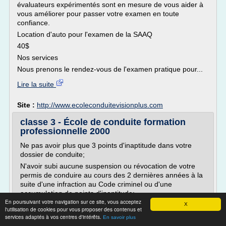
évaluateurs expérimentés sont en mesure de vous aider à
vous améliorer pour passer votre examen en toute
confiance.
Location d'auto pour l'examen de la SAAQ
40$
Nos services
Nous prenons le rendez-vous de l'examen pratique pour...
Lire la suite
Site :
http://www.ecoleconduitevisionplus.com
classe 3 - École de conduite formation
professionnelle 2000
Ne pas avoir plus que 3 points d'inaptitude dans votre
dossier de conduite;
N'avoir subi aucune suspension ou révocation de votre
permis de conduire au cours des 2 dernières années à la
suite d'une infraction au Code criminel ou d'une
accumulation de points d'inaptitude;
En poursuivant votre navigation sur ce site, vous acceptez
Réussir le test visuel et présenter un rapport médical
X
l'utilisation de cookies pour vous proposer des contenus et
satisfaisant à la Société de l'assurance automobile du
services adaptés à vos centres d'intérêts.
En savoir plus
Québec...