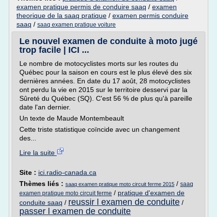
examen pratique permis de conduire saaq
/
examen
theorique de la saaq pratique
/
examen permis conduire
saaq
/
saaq examen pratique voiture
Le nouvel examen de conduite à moto jugé
trop facile | ICI ...
Le nombre de motocyclistes morts sur les routes du
Québec pour la saison en cours est le plus élevé des six
dernières années. En date du 17 août, 28 motocyclistes
ont perdu la vie en 2015 sur le territoire desservi par la
Sûreté du Québec (SQ). C'est 56 % de plus qu'à pareille
date l'an dernier.
Un texte de Maude Montembeault
Cette triste statistique coïncide avec un changement
des...
Lire la suite
Site :
ici.radio-canada.ca
Thèmes liés :
/
saaq
saaq examen pratique moto circuit ferme 2015
/
pratique d'examen de
examen pratique moto circuit ferme
reussir l examen de conduite
conduite saaq
/
/
passer l examen de conduite