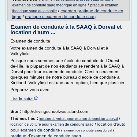
/
examen de conduite saaq theorique en ligne
pratique examen
/
examen pratique de conduite en
theorique saaq automobile
ligne
/
pratique d'examen de conduite saaq
Examen de conduite à la SAAQ à Dorval et
location d'auto ...
Examen de conduite
Votre examen de conduite à la SAAQ à Dorval et à
Valleyfield
Puisque nous sommes une école de conduite de l'Ouest-
de-l'île, la plupart de nos étudiants se rendent à la SAAQ à
Dorval pour leur examen de conduite. C'est à seulement
quelques minutes de notre bureau d'école de conduite à
Kirkland. Valleyfield est une autre option, bien que plus loin.
Préparez-vous avec...
Lire la suite
Site :
http://drivingschoolwestisland.com
Thèmes liés :
/
location de voiture pour examen de conduite a dorval
/
location d'auto
location de voiture pour examen de conduite saaq
pour examen de conduite
/
/
examen de conduite saaq dorval
pratique d'examen de conduite saaq