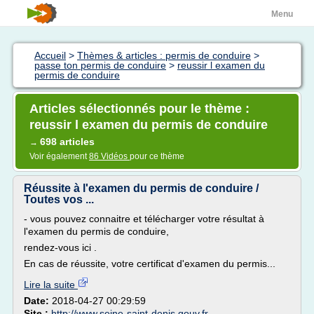
Menu
Accueil
>
Thèmes & articles : permis de conduire
>
passe ton permis de conduire
>
reussir l examen du
permis de conduire
Articles sélectionnés pour le thème :
reussir l examen du permis de conduire
698 articles
→
Voir également
86 Vidéos
pour ce thème
Réussite à l'examen du permis de conduire /
Toutes vos ...
- vous pouvez connaitre et télécharger votre résultat à
l'examen du permis de conduire,
rendez-vous ici .
En cas de réussite, votre certificat d'examen du permis...
Lire la suite
Date:
2018-04-27 00:29:59
Site :
http://www.seine-saint-denis.gouv.fr