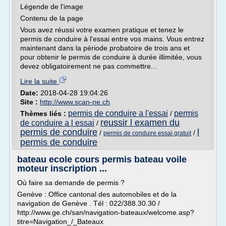
Légende de l'image
Contenu de la page
Vous avez réussi votre examen pratique et tenez le
permis de conduire à l'essai entre vos mains. Vous entrez
maintenant dans la période probatoire de trois ans et
pour obtenir le permis de conduire à durée illimitée, vous
devez obligatoirement ne pas commettre...
Lire la suite
Date:
2018-04-28 19:04:26
Site :
http://www.scan-ne.ch
permis de conduire a l'essai
permis
Thèmes liés :
/
reussir l examen du
de conduire a l essai
/
permis de conduire
l
/
/
permis de conduire essai gratuit
permis de conduire
bateau ecole cours permis bateau voile
moteur inscription ...
Où faire sa demande de permis ?
Genève : Office cantonal des automobiles et de la
navigation de Genève . Tél : 022/388.30.30 /
http://www.ge.ch/san/navigation-bateaux/welcome.asp?
titre=Navigation_/_Bateaux