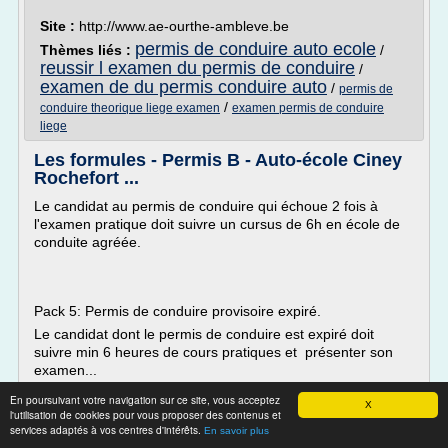
Site :
http://www.ae-ourthe-ambleve.be
permis de conduire auto ecole
Thèmes liés :
/
reussir l examen du permis de conduire
/
examen de du permis conduire auto
/
permis de
/
conduire theorique liege examen
examen permis de conduire
liege
Les formules - Permis B - Auto-école Ciney
Rochefort ...
Le candidat au permis de conduire qui échoue 2 fois à
l'examen pratique doit suivre un cursus de 6h en école de
conduite agréée.
Pack 5: Permis de conduire provisoire expiré.
Le candidat dont le permis de conduire est expiré doit
suivre min 6 heures de cours pratiques et présenter son
examen...
En poursuivant votre navigation sur ce site, vous acceptez
Lire la suite
X
l'utilisation de cookies pour vous proposer des contenus et
Date:
2018-04-26 09:07:27
services adaptés à vos centres d'intérêts.
En savoir plus
Site :
http://www.latotoquiroule.be