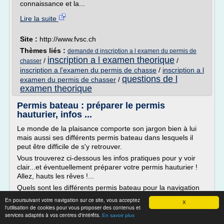
connaissance et la...
Lire la suite
Site :
http://www.fvsc.ch
Thèmes liés :
demande d inscription a l examen du permis de
inscription a l examen theorique
/
/
chasser
inscription a l'examen du permis de chasse
/
inscription a l
questions de l
examen du permis de chasser
/
examen theorique
Permis bateau : préparer le permis
hauturier, infos ...
Le monde de la plaisance comporte son jargon bien à lui
mais aussi ses différents permis bateau dans lesquels il
peut être difficile de s'y retrouver.
Vous trouverez ci-dessous les infos pratiques pour y voir
clair...et éventuellement préparer votre permis hauturier !
Allez, hauts les rêves !...
Quels sont les différents permis bateau pour la navigation
de plaisance ?
En poursuivant votre navigation sur ce site, vous acceptez
X
l'utilisation de cookies pour vous proposer des contenus et
o Le permis...
services adaptés à vos centres d'intérêts.
En savoir plus
Lire la suite