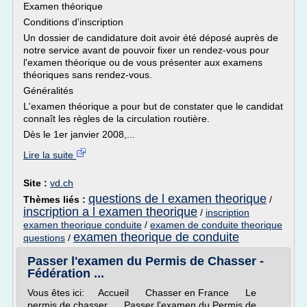
Examen théorique
Conditions d'inscription
Un dossier de candidature doit avoir été déposé auprès de
notre service avant de pouvoir fixer un rendez-vous pour
l'examen théorique ou de vous présenter aux examens
théoriques sans rendez-vous.
Généralités
L'examen théorique a pour but de constater que le candidat
connaît les règles de la circulation routière.
Dès le 1er janvier 2008,...
Lire la suite
Site :
vd.ch
questions de l examen theorique
Thèmes liés :
/
inscription a l examen theorique
/
inscription
examen theorique conduite
/
examen de conduite theorique
examen theorique de conduite
questions
/
Passer l'examen du Permis de Chasser -
Fédération ...
Vous êtes ici: Accueil Chasser en France Le
permis de chasser Passer l'examen du Permis de