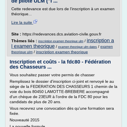
de pilote ULM ("I ...
Cette redevance est due lors de l'inscription à un examen
théorique...
Lire la suite
Site :
https://redevances.dcs.aviation-civile.gouv.fr
inscription a
Thèmes liés :
/
inscription examen theorique ulm
l examen theorique
/
/
examen
examen theorique ulm dates
/
inscription examen theorique
theorique ulm
Inscription et coûts - la fdc80 - Fédération
des Chasseurs ...
Vous souhaitez passer votre permis de chasser
Remplissez le dossier d'inscription ci-joint et renvoyé le au
siège de la FEDERATION DES CHASSEURS 1 chemin de la
voie du bois 80450 LAMOTTE-BREBIERE accompagné
d'un chèque de 23EUR à l'ordre de la FDC 80 pour les
candidats de plus de 20 ans.
Vous recevrez une convocation dès qu'une formation sera
fixée.
Nouveauté 2015
La nouvelle formule...