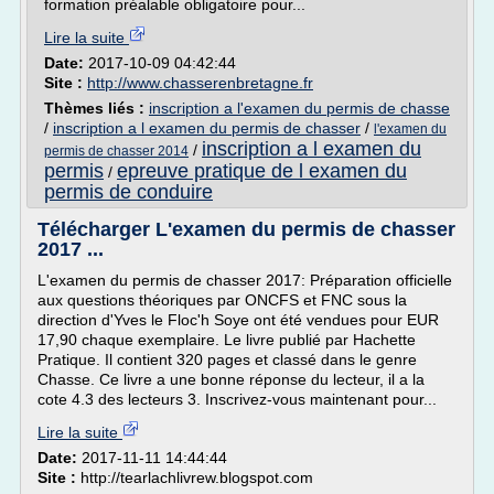
formation préalable obligatoire pour...
Lire la suite
Date:
2017-10-09 04:42:44
Site :
http://www.chasserenbretagne.fr
Thèmes liés :
inscription a l'examen du permis de chasse
/
inscription a l examen du permis de chasser
/
l'examen du
inscription a l examen du
/
permis de chasser 2014
permis
epreuve pratique de l examen du
/
permis de conduire
Télécharger L'examen du permis de chasser
2017 ...
L'examen du permis de chasser 2017: Préparation officielle
aux questions théoriques par ONCFS et FNC sous la
direction d'Yves le Floc'h Soye ont été vendues pour EUR
17,90 chaque exemplaire. Le livre publié par Hachette
Pratique. Il contient 320 pages et classé dans le genre
Chasse. Ce livre a une bonne réponse du lecteur, il a la
cote 4.3 des lecteurs 3. Inscrivez-vous maintenant pour...
Lire la suite
Date:
2017-11-11 14:44:44
Site :
http://tearlachlivrew.blogspot.com