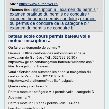
Site :
https://www.autodriver.ch
inscription a l examen du permis
Thèmes liés :
/
examen pratique du permis de conduire
/
examen theorique permis conduire
examen
/
du permis de conduire de la categorie b
/
examen du permis de conduire b
bateau ecole cours permis bateau voile
moteur inscription ...
Où faire sa demande de permis ?
Genève : Office cantonal des automobiles et de la
navigation de Genève . Tél : 022/388.30.30 /
http://www.ge.ch/san/navigation-bateaux/welcome.asp?
titre=Navigation_/_Bateaux
Vaud : Service des automobiles et de la navigation du
canton de Vaud . Tél : 021/316.82.10 /
http://www.vd.ch/themes/mobilite/navigation
Quelle catégorie choisir ?
Permis moteur : catégorie A / permis voile : catégorie D
Age minimal ?
Permis moteur : 18 ans / permis voile : 14 ans
Les documents à avoir !