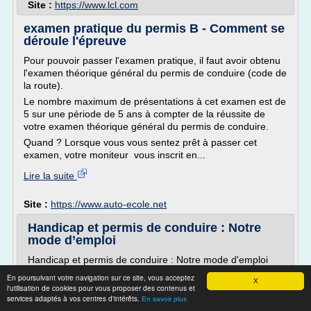
Site :
https://www.lcl.com
examen pratique du permis B - Comment se
déroule l'épreuve
Pour pouvoir passer l'examen pratique, il faut avoir obtenu
l'examen théorique général du permis de conduire (code de
la route).
Le nombre maximum de présentations à cet examen est de
5 sur une période de 5 ans à compter de la réussite de
votre examen théorique général du permis de conduire.
Quand ? Lorsque vous vous sentez prêt à passer cet
examen, votre moniteur vous inscrit en...
Lire la suite
Site :
https://www.auto-ecole.net
Handicap et permis de conduire : Notre
mode d’emploi
Handicap et permis de conduire : Notre mode d'emploi
24 octobre 2017, 14 h 44 min
En poursuivant votre navigation sur ce site, vous acceptez
X
l'utilisation de cookies pour vous proposer des contenus et
Handicap et permis de conduire : C'est possible
services adaptés à vos centres d'intérêts.
En savoir plus
Vous êtes en situation de handicap et vous songez à