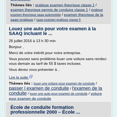
Thèmes liés :
pratique examen theorique classe 1
/
examen theorique permis de conduire classe 1
/
pratique
/
examen theorique de la
examen theorique saaq automobile
saaq pratique
/
saaq examen pratique classe 5
Louez une auto pour votre examen à la
SAAQ incluant le ...
26 juillet 2016 à 13 h 30 min
Bonjour ,
Merci de votre intérêt pour notre entreprise.
Vous pouvez sans problème louer une voiture sans rendez-
vous demain au tarif de 55 $ taxes incluses.
Vous devez vous présenter à...
Lire la suite
Thèmes liés :
/
louer une voiture pour examen de conduite
passer l examen de conduite
l'examen de la
/
conduite
/
/
voiture
louer une auto pour examen de conduite
pour examen de conduite
École de conduite formation
professionnelle 2000 – École ...