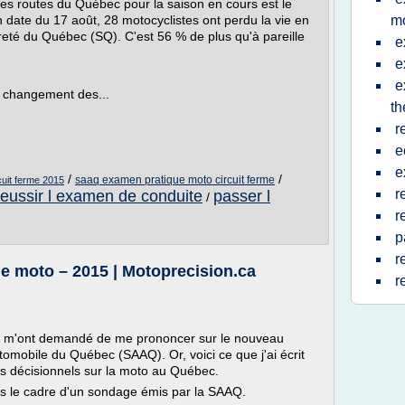
es routes du Québec pour la saison en cours est le
 date du 17 août, 28 motocyclistes ont perdu la vie en
m
Sûreté du Québec (SQ). C'est 56 % de plus qu'à pareille
e
e
e
un changement des...
th
r
e
e
/
/
saaq examen pratique moto circuit ferme
uit ferme 2015
r
reussir l examen de conduite
passer l
/
r
p
r
 moto – 2015 | Motoprecision.ca
r
e m'ont demandé de me prononcer sur le nouveau
omobile du Québec (SAAQ). Or, voici ce que j'ai écrit
nts décisionnels sur la moto au Québec.
s le cadre d'un sondage émis par la SAAQ.