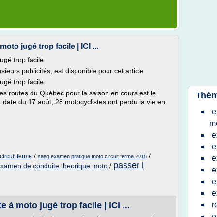
o jugé trop facile | ICI ...
gé trop facile
eurs publicités, est disponible pour cet article
gé trop facile
es routes du Québec pour la saison en cours est le
Thèm
 date du 17 août, 28 motocyclistes ont perdu la vie en
e
mo
e
e
/
/
ircuit ferme
saaq examen pratique moto circuit ferme 2015
e
passer l
xamen de conduite theorique moto
/
e
e
e
à moto jugé trop facile | ICI ...
r
e