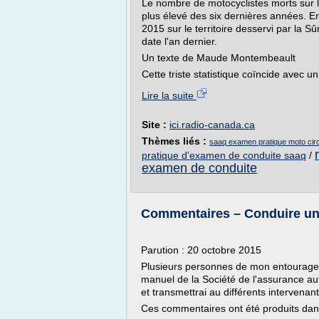
Le nombre de motocyclistes morts sur l
plus élevé des six dernières années. En
2015 sur le territoire desservi par la 
date l'an dernier.
Un texte de Maude Montembeault
Cette triste statistique coïncide avec 
Lire la suite
Site :
ici.radio-canada.ca
Thèmes liés :
saaq examen pratique moto circ
pratique d'examen de conduite saaq
/
examen de conduite
Commentaires – Conduire une
Parution : 20 octobre 2015
Plusieurs personnes de mon entourag
manuel de la Société de l'assurance aut
et transmettrai au différents intervena
Ces commentaires ont été produits dan