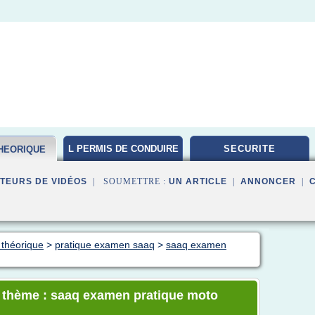
L PERMIS DE CONDUIRE
SECURITE
HEORIQUE
TEURS DE VIDÉOS
| SOUMETTRE :
UN ARTICLE
|
ANNONCER
|
 théorique
>
pratique examen saaq
>
saaq examen
le thème : saaq examen pratique moto