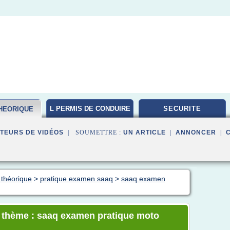
L PERMIS DE CONDUIRE
SECURITE
HEORIQUE
TEURS DE VIDÉOS
| SOUMETTRE :
UN ARTICLE
|
ANNONCER
|
 théorique
>
pratique examen saaq
>
saaq examen
le thème : saaq examen pratique moto