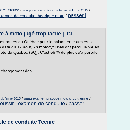
/
/
ircuit ferme
saaq examen pratique moto circuit ferme 2015
passer l
xamen de conduite theorique moto
/
à moto jugé trop facile | ICI ...
es routes du Québec pour la saison en cours est le
 date du 17 août, 28 motocyclistes ont perdu la vie en
Sûreté du Québec (SQ). C'est 56 % de plus qu'à pareille
un changement des...
/
/
saaq examen pratique moto circuit ferme
uit ferme 2015
reussir l examen de conduite
passer l
/
ole de conduite Tecnic