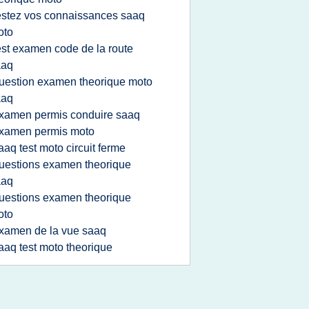
estez vos connaissances saaq
oto
est examen code de la route
aaq
uestion examen theorique moto
aaq
xamen permis conduire saaq
xamen permis moto
aaq test moto circuit ferme
uestions examen theorique
aaq
uestions examen theorique
oto
xamen de la vue saaq
aaq test moto theorique