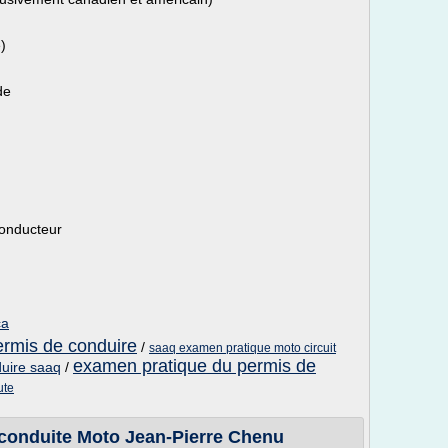
)
de
conducteur
ca
rmis de conduire
/
saaq examen pratique moto circuit
examen pratique du permis de
uire saaq
/
ute
conduite Moto Jean-Pierre Chenu