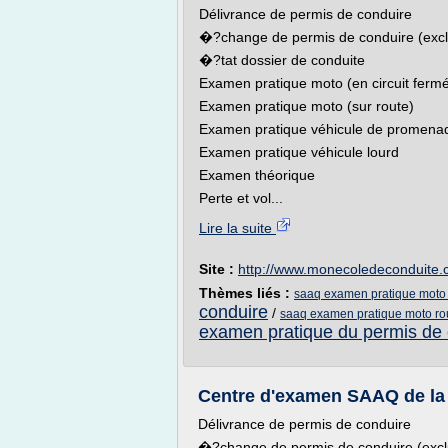
Délivrance de permis de conduire
�?change de permis de conduire (excl
�?tat dossier de conduite
Examen pratique moto (en circuit ferm
Examen pratique moto (sur route)
Examen pratique véhicule de promena
Examen pratique véhicule lourd
Examen théorique
Perte et vol...
Lire la suite
Site :
http://www.monecoledeconduite.
Thèmes liés :
saaq examen pratique moto c
conduire
/
saaq examen pratique moto ro
examen pratique du permis de 
Centre d'examen SAAQ de la M
Délivrance de permis de conduire
�?change de permis de conduire (excl