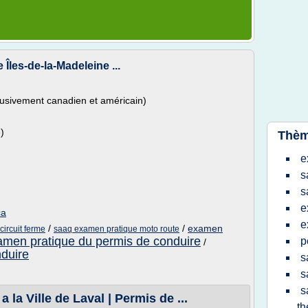
les-de-la-Madeleine ...
usivement canadien et américain)
)
Thèm
e
s
s
e
ca
e
/
/
examen
ircuit ferme
saaq examen pratique moto route
amen pratique du permis de conduire
p
/
duire
s
s
s
la Ville de Laval | Permis de ...
th