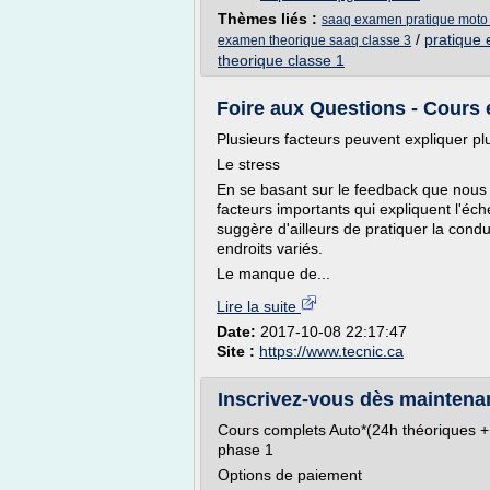
Thèmes liés :
saaq examen pratique moto c
/
pratique
examen theorique saaq classe 3
theorique classe 1
Foire aux Questions - Cours 
Plusieurs facteurs peuvent expliquer p
Le stress
En se basant sur le feedback que nous 
facteurs importants qui expliquent l'éch
suggère d'ailleurs de pratiquer la cond
endroits variés.
Le manque de...
Lire la suite
Date:
2017-10-08 22:17:47
Site :
https://www.tecnic.ca
Inscrivez-vous dès maintena
Cours complets Auto*(24h théoriques +
phase 1
Options de paiement