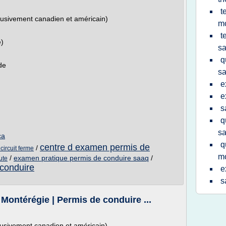
t
usivement canadien et américain)
m
t
é)
s
q
de
s
e
e
s
q
s
ca
q
centre d examen permis de
/
ircuit ferme
m
/
examen pratique permis de conduire saaq
/
ute
conduire
e
s
ontérégie | Permis de conduire ...
usivement canadien et américain)