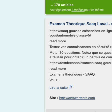
170 articles
→
Voir également
2 Vidéos
pour ce thème
Examen Theorique Saaq Laval - 
https://saaq.gouv.qc.ca/services-en-li
vous/automobile-classe-5/
read more
Testez vos connaissances en sécurité r
Moto. 30 questions. Notez que ce quest
à réussir pour obtenir un permis de con
https://testdeconnaissances.saaq.gouv.
read more
Examens théoriques - SAAQ
Vous...
Lire la suite
Site :
http://answertests.com