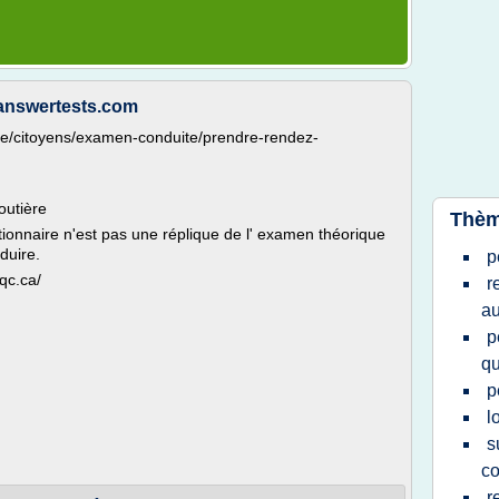
answertests.com
gne/citoyens/examen-conduite/prendre-rendez-
outière
Thèm
ionnaire n'est pas une réplique de l' examen théorique
duire.
p
qc.ca/
r
au
p
q
p
l
s
co
r