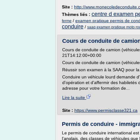
Site :
http://www.monecoledeconduite.
centre d examen pe
Thèmes liés :
/
examen pratique permis de cond
ferme
conduire
/
saaq examen pratique moto ro
Cours de conduite de camion 
Cours de conduite de camion (véhicules
21T14:12:00+00:00
Cours de conduite de camion (véhicule
Réussir son examen à la SAAQ pour la
Conduire un véhicule lourd demande d'
d'opération et d'affermir des habiletés
adresse pour votre formation de...
Lire la suite
Site :
https://www.permisclasse321.ca
Permis de conduire - immigr
Le permis de conduire international est 
l'anglais, des classes de véhicules que l