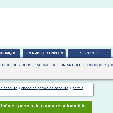
HEORIQUE
L PERMIS DE CONDUIRE
SECURITE
TEURS DE VIDÉOS
| SOUMETTRE :
UN ARTICLE
|
ANNONCER
|
de conduire
>
classe de permis de conduire
>
permis
e thème : permis de conduire automobile