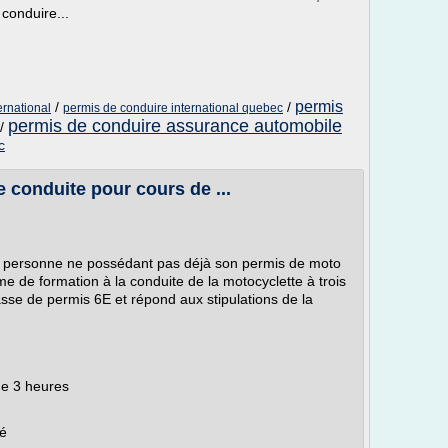
conduire...
permis
/
/
ernational
permis de conduire international quebec
permis de conduire assurance automobile
/
c
e conduite pour cours de ...
tes personne ne possédant pas déjà son permis de moto
e de formation à la conduite de la motocyclette à trois
lasse de permis 6E et répond aux stipulations de la
de 3 heures
mé