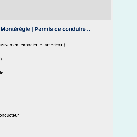
ontérégie | Permis de conduire ...
usivement canadien et américain)
)
de
conducteur