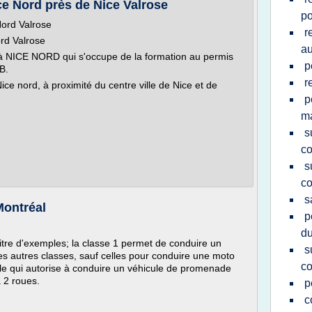
ce Nord près de Nice Valrose
po
Nord Valrose
r
rd Valrose
au
à NICE NORD qui s'occupe de la formation au permis
p
B.
r
e nord, à proximité du centre ville de Nice et de
p
m
s
co
s
co
s
Montréal
p
d
itre d'exemples; la classe 1 permet de conduire un
s
s autres classes, sauf celles pour conduire une moto
co
lle qui autorise à conduire un véhicule de promenade
à 2 roues.
p
c