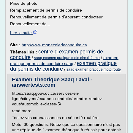
Prise de photo
Remplacement de permis de conduire
Renouvellement de permis d'apprenti conducteur
Renouvellement de...
Lire la suite
Site :
http://www.monecoledeconduite.ca
centre d examen permis de
Thèmes liés :
conduire
/
/
examen
saaq examen pratique moto circuit ferme
examen pratique
pratique permis de conduire saaq
/
du permis de conduire
/
saaq examen pratique moto route
Examen Theorique Saaq Laval -
answertests.com
https://saaq.gouv.qc.ca/services-en-
ligne/citoyens/examen-conduite/prendre-rendez-
vous/automobile-classe-5/
read more
Testez vos connaissances en sécurité routière
Moto. 30 questions. Notez que ce questionnaire n'est pas
une réplique de l' examen théorique à réussir pour obtenir