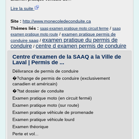
Lire la suite
Site :
http://www.monecoledeconduite.ca
Thèmes liés :
/
saaq examen pratique moto circuit ferme
saaq
/
examen pratique permis de
examen pratique moto route
examen pratique du permis de
conduire saaq
/
conduire
centre d examen permis de conduire
/
Centre d'examen de la SAAQ a la Ville de
Laval | Permis de ...
Délivrance de permis de conduire
�?change de permis de conduire (exclusivement
canadien et américain)
�?tat dossier de conduite
Examen pratique moto (en circuit fermé)
Examen pratique moto (sur route)
Examen pratique véhicule de promenade
Examen pratique véhicule lourd
Examen théorique
Perte et vol...