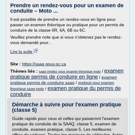
Prendre un rendez-vous pour un examen de
conduite – Moto ...
Il est possible de prendre un rendez-vous en ligne pour
passer un examen théorique ou pratique pour un permis de
conduire de la classe 6R, 6A, 6B ou 6C.
Veuillez prendre note que si vous n'obtenez pas le rendez-
vous demandé pour...
Lire la suite
Site :
https://saaq.gouv.qc.ca
examen
Thèmes liés :
/
saaq rendez vous examen theorique moto
pratique permis de conduire en ligne
/
examen
pratique permis de conduire saaq
/
pratique pour examen
examen pratique du permis de
/
theorique saaq moto
conduire
Démarche à suivre pour l'examen pratique
(classe 5)
Guide rapide pour ceux et celles qui passeront l'examen
pratique de conduite de la SAAQ, classe 5, examen de
conduite, examen pratique, classe 5, Les meilleures
offres de voitures, Toutes les marques de véhicules, Autos