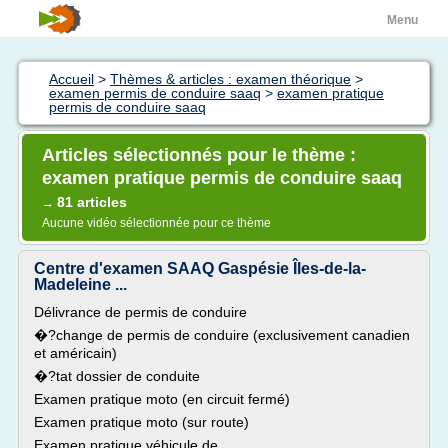
Menu
Accueil
>
Thèmes & articles : examen théorique
>
examen permis de conduire saaq
>
examen pratique
permis de conduire saaq
Articles sélectionnés pour le thème :
examen pratique permis de conduire saaq
81 articles
→
Aucune vidéo sélectionnée pour ce thème
Centre d'examen SAAQ Gaspésie Îles-de-la-
Madeleine ...
Délivrance de permis de conduire
�?change de permis de conduire (exclusivement canadien
et américain)
�?tat dossier de conduite
Examen pratique moto (en circuit fermé)
Examen pratique moto (sur route)
Examen pratique véhicule de...