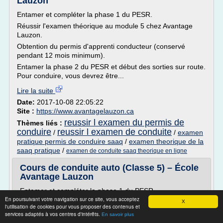
Lauzon
Entamer et compléter la phase 1 du PESR.
Réussir l'examen théorique au module 5 chez Avantage
Lauzon.
Obtention du permis d'apprenti conducteur (conservé
pendant 12 mois minimum).
Entamer la phase 2 du PESR et début des sorties sur route.
Pour conduire, vous devrez être...
Lire la suite
Date:
2017-10-08 22:05:22
Site :
https://www.avantagelauzon.ca
reussir l examen du permis de
Thèmes liés :
conduire
reussir l examen de conduite
/
/
examen
pratique permis de conduire saaq
/
examen theorique de la
saaq pratique
/
examen de conduite saaq theorique en ligne
Cours de conduite auto (Classe 5) – École
Avantage Lauzon
Entamer et compléter la phase 1 du PESR.
En poursuivant votre navigation sur ce site, vous acceptez
Réussir l'examen théorique au module 5 chez Avantage
X
l'utilisation de cookies pour vous proposer des contenus et
Lauzon.
services adaptés à vos centres d'intérêts.
En savoir plus
Obtention du permis d'apprenti conducteur (conservé