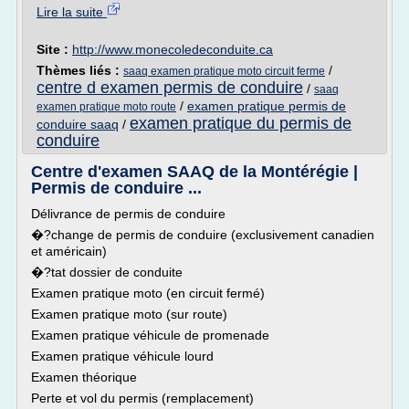
Lire la suite
Site :
http://www.monecoledeconduite.ca
Thèmes liés :
/
saaq examen pratique moto circuit ferme
centre d examen permis de conduire
/
saaq
/
examen pratique permis de
examen pratique moto route
examen pratique du permis de
conduire saaq
/
conduire
Centre d'examen SAAQ de la Montérégie |
Permis de conduire ...
Délivrance de permis de conduire
�?change de permis de conduire (exclusivement canadien
et américain)
�?tat dossier de conduite
Examen pratique moto (en circuit fermé)
Examen pratique moto (sur route)
Examen pratique véhicule de promenade
Examen pratique véhicule lourd
Examen théorique
Perte et vol du permis (remplacement)