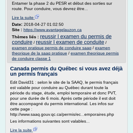
Entamer la phase 2 du PESR et début des sorties sur
route. Pour conduire, vous devrez être...
Lire la suite
Date:
2018-04-27 01:02:50
Site :
https://www.avantagelauzon.ca
reussir l examen du permis de
Thèmes liés :
conduire
reussir l examen de conduite
/
/
examen pratique permis de conduire saaq
/
examen
theorique de la saaq pratique
/
examen theorique permis
de conduire classe 1
Canada permis du Québec si vous avez déjà
un permis français
Edit David31 : selon le site de la SAAQ, le permis français
est valable pour conduire au Québec durant toute la
période du stage, étude, emploi temporaire et donc PVT,
pour une durée de 6 mois. Après cette période il est doit
être accompagné du permis international. Les infos sur
cette page :
http://www.saaq.gouv.qc.ca/permis/ec...emporaires.php
Les informations suivantes sont valables...
Lire la suite