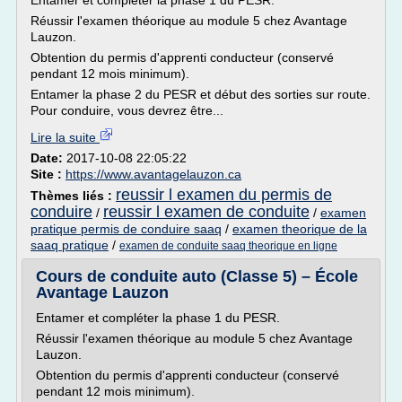
Entamer et compléter la phase 1 du PESR.
Réussir l'examen théorique au module 5 chez Avantage
Lauzon.
Obtention du permis d'apprenti conducteur (conservé
pendant 12 mois minimum).
Entamer la phase 2 du PESR et début des sorties sur route.
Pour conduire, vous devrez être...
Lire la suite
Date:
2017-10-08 22:05:22
Site :
https://www.avantagelauzon.ca
reussir l examen du permis de
Thèmes liés :
conduire
reussir l examen de conduite
/
/
examen
pratique permis de conduire saaq
/
examen theorique de la
saaq pratique
/
examen de conduite saaq theorique en ligne
Cours de conduite auto (Classe 5) – École
Avantage Lauzon
Entamer et compléter la phase 1 du PESR.
Réussir l'examen théorique au module 5 chez Avantage
Lauzon.
Obtention du permis d'apprenti conducteur (conservé
pendant 12 mois minimum).