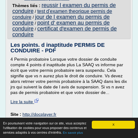
reussir l examen du permis de
Thèmes liés :
conduire
test d'examen theorique permis de
/
jour de l examen du permis de
conduire
/
conduire
point d' examen au permis de
/
conduire
certificat d'examen de permis de
/
conduire
Les points. d inaptitude PERMIS DE
CONDUIRE - PDF
4 Permis probatoire Lorsque votre dossier de conduite
compte 4 points d inaptitude plus La SAAQ vs informe par
écrit que votre permis probatoire sera suspendu. Cela
signifie que vs n aurez plus le droit de conduire. Vs devez
alors retrner votre permis probatoire à la SAAQ dans les dix
jrs qui suivent la date de l avis de suspension. Si vs n avez
pas de permis probatoire et que votre dossier de...
Lire la suite
Site :
http://docplayer.fr
En poursuivant votre navigation sur ce site, vous acceptez
Centre d'examen SAAQ de la Montérégie |
X
l'utilisation de cookies pour vous proposer des contenus et
Permis de conduire ...
services adaptés à vos centres d'intérêts.
En savoir plus