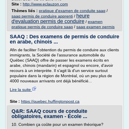
Site :
http://www.eclauzon.com
Thèmes liés :
pratique d'examen de conduite saaq
/
heure
saaq permis de conduire apprenti
/
d'evaluation permis de conduire
/
examen
pratique permis de conduire saaq
/
saaq examen permis
SAAQ : Des examens de permis de conduire
en arabe, chinois ...
Afin de faciliter l'obtention du permis de conduire aux clients
immigrants, la Société de l'assurance automobile du
Québec (SAAQ) offre de passer les examens écrits en
arabe, chinois (mandarin) et espagnol ou encore, d'avoir
recours à un interprète. Il s'agit là d'un service surtout
populaire dans la région de Montréal, où un peu plus de
4000 nouveaux arrivants ont déjà bénéficié...
Lire la suite
Site :
https://quebec.huffingtonpost.ca
Q&R: SAAQ cours de conduite
obligatoires, examen - École ...
10. Combien ça coûte pour un examen théorique?