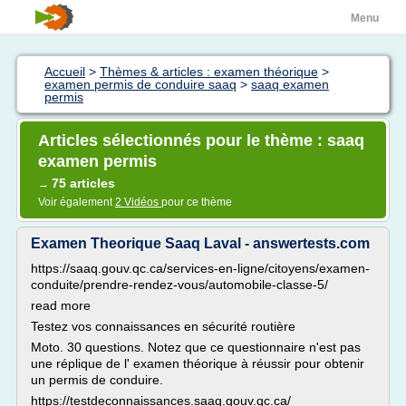
Menu
Accueil
>
Thèmes & articles : examen théorique
>
examen permis de conduire saaq
>
saaq examen
permis
Articles sélectionnés pour le thème : saaq
examen permis
75 articles
→
Voir également
2 Vidéos
pour ce thème
Examen Theorique Saaq Laval - answertests.com
https://saaq.gouv.qc.ca/services-en-ligne/citoyens/examen-
conduite/prendre-rendez-vous/automobile-classe-5/
read more
Testez vos connaissances en sécurité routière
Moto. 30 questions. Notez que ce questionnaire n'est pas
une réplique de l' examen théorique à réussir pour obtenir
un permis de conduire.
https://testdeconnaissances.saaq.gouv.qc.ca/