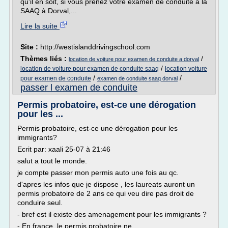
qu'il en soit, si vous prenez votre examen de conduite à la
SAAQ à Dorval,...
Lire la suite
Site :
http://westislanddrivingschool.com
Thèmes liés :
/
location de voiture pour examen de conduite a dorval
/
location de voiture pour examen de conduite saaq
location voiture
/
/
pour examen de conduite
examen de conduite saaq dorval
passer l examen de conduite
Permis probatoire, est-ce une dérogation
pour les ...
Permis probatoire, est-ce une dérogation pour les
immigrants?
Ecrit par: xaali 25-07 à 21:46
salut a tout le monde.
je compte passer mon permis auto une fois au qc.
d'apres les infos que je dispose , les laureats auront un
permis probatoire de 2 ans ce qui veu dire pas droit de
conduire seul.
- bref est il existe des amenagement pour les immigrants ?
- En france, le permis probatoire ne...