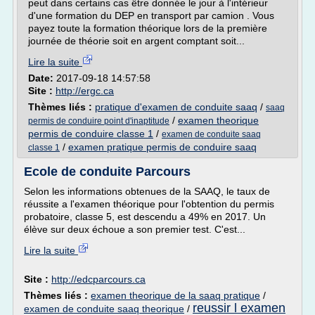
peut dans certains cas être donnée le jour à l'intérieur
d'une formation du DEP en transport par camion . Vous
payez toute la formation théorique lors de la première
journée de théorie soit en argent comptant soit...
Lire la suite
Date:
2017-09-18 14:57:58
Site :
http://ergc.ca
Thèmes liés :
pratique d'examen de conduite saaq
/
saaq
/
examen theorique
permis de conduire point d'inaptitude
permis de conduire classe 1
/
examen de conduite saaq
/
examen pratique permis de conduire saaq
classe 1
Ecole de conduite Parcours
Selon les informations obtenues de la SAAQ, le taux de
réussite a l'examen théorique pour l'obtention du permis
probatoire, classe 5, est descendu a 49% en 2017. Un
élève sur deux échoue a son premier test. C'est...
Lire la suite
Site :
http://edcparcours.ca
Thèmes liés :
examen theorique de la saaq pratique
/
reussir l examen
examen de conduite saaq theorique
/