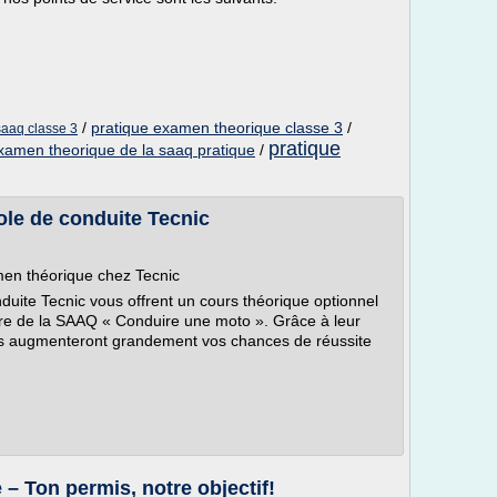
/
pratique examen theorique classe 3
/
saaq classe 3
pratique
xamen theorique de la saaq pratique
/
ole de conduite Tecnic
men théorique chez Tecnic
uite Tecnic vous offrent un cours théorique optionnel
vre de la SAAQ « Conduire une moto ». Grâce à leur
 ils augmenteront grandement vos chances de réussite
– Ton permis, notre objectif!