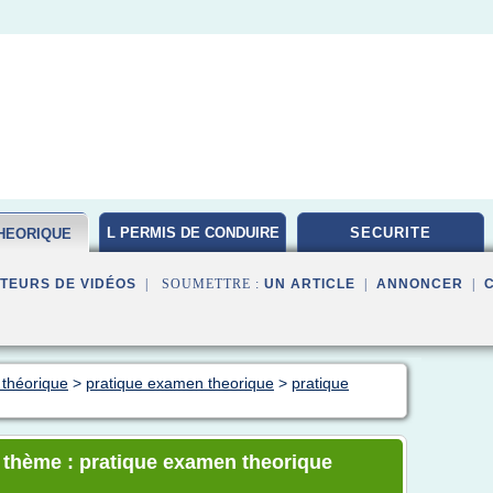
L PERMIS DE CONDUIRE
SECURITE
HEORIQUE
TEURS DE VIDÉOS
| SOUMETTRE :
UN ARTICLE
|
ANNONCER
|
 théorique
>
pratique examen theorique
>
pratique
e thème : pratique examen theorique