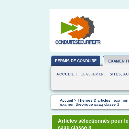
CONDUITESECURITE.FR
PERMIS DE CONDUIRE
EXAMEN T
ACCUEIL
| CLASSEMENT :
SITES
,
AU
Accueil
>
Thèmes & articles : examen
examen theorique saaq classe 3
Articles sélectionnés pour l
saaq classe 3