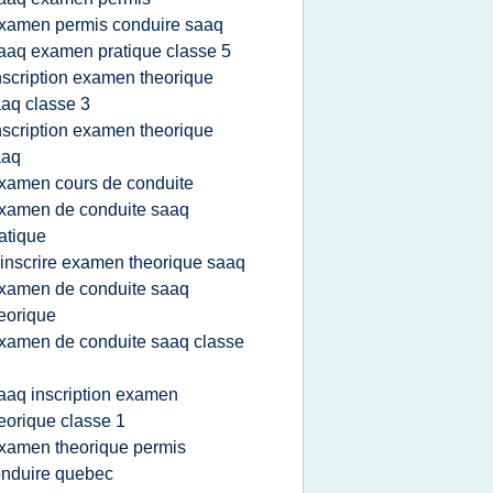
xamen permis conduire saaq
aaq examen pratique classe 5
nscription examen theorique
aq classe 3
nscription examen theorique
aaq
xamen cours de conduite
xamen de conduite saaq
atique
'inscrire examen theorique saaq
xamen de conduite saaq
eorique
xamen de conduite saaq classe
aaq inscription examen
eorique classe 1
xamen theorique permis
nduire quebec