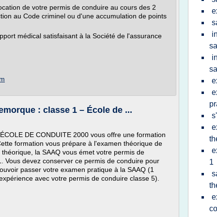
ocation de votre permis de conduire au cours des 2
e
ction au Code criminel ou d'une accumulation de points
s
i
apport médical satisfaisant à la Société de l'assurance
sa
i
s
om
e
e
pr
morque : classe 1 – École de ...
s
e
, l'ÉCOLE DE CONDUITE 2000 vous offre une formation
th
 Cette formation vous prépare à l'examen théorique de
e
n théorique, la SAAQ vous émet votre permis de
 1. Vous devez conserver ce permis de conduire pour
1
ouvoir passer votre examen pratique à la SAAQ (1
s
expérience avec votre permis de conduire classe 5).
th
e
co