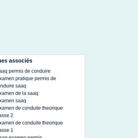
es associés
aaq permis de conduire
xamen pratique permis de
nduire saaq
xamen de la saaq
xamen saaq
xamen de conduite theorique
asse 2
xamen de conduite theorique
asse 1
aaq examen permis