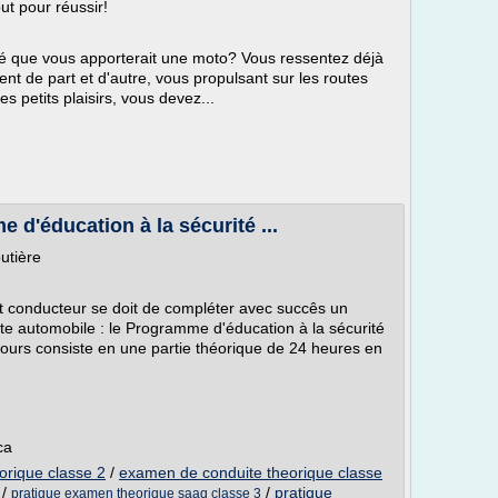
t pour réussir!
té que vous apporterait une moto? Vous ressentez déjà
vent de part et d'autre, vous propulsant sur les routes
 petits plaisirs, vous devez...
 d'éducation à la sécurité ...
utière
nt conducteur se doit de compléter avec succês un
ite automobile : le Programme d'éducation à la sécurité
cours consiste en une partie théorique de 24 heures en
ca
orique classe 2
/
examen de conduite theorique classe
/
/
pratique
pratique examen theorique saaq classe 3