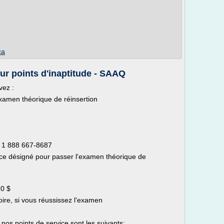
ca
ur points d'inaptitude - SAAQ
vez :
xamen théorique de réinsertion
: 1 888 667-8687
ice désigné pour passer l'examen théorique de
10 $
ire, si vous réussissez l'examen
s points de service sont les suivants: