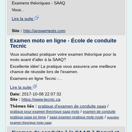
Examens théoriques - SAAQ
Vous...
Lire la suite
Site :
http://answertests.com
Examen moto en ligne - École de conduite
Tecnic
Vous souhaitez pratiquer votre examen théorique pour la
moto avant d'aller à la SAAQ?
Excellente idée! La pratique vous assurera une meilleure
chance de réussite lors de l'examen.
Examens en ligne Tecnic -...
Lire la suite
Date:
2017-10-08 22:07:32
Site :
https://www.tecnic.ca
Thèmes liés :
pratique d'examen de conduite saaq
/
/
pratique pour examen theorique saaq moto
examen de conduite
/
/
pratique saaq en ligne
saaq examen pratique moto route
question
examen theorique moto saaq