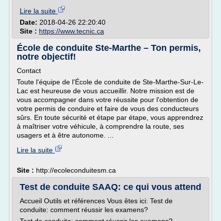
Lire la suite
Date:
2018-04-26 22:20:40
Site :
https://www.tecnic.ca
École de conduite Ste-Marthe – Ton permis,
notre objectif!
Contact
Toute l'équipe de l'École de conduite de Ste-Marthe-Sur-Le-
Lac est heureuse de vous accueillir. Notre mission est de
vous accompagner dans votre réussite pour l'obtention de
votre permis de conduire et faire de vous des conducteurs
sûrs. En toute sécurité et étape par étape, vous apprendrez
à maîtriser votre véhicule, à comprendre la route, ses
usagers et à être autonome. ...
Lire la suite
Site :
http://ecoleconduitesm.ca
Test de conduite SAAQ: ce qui vous attend
Accueil Outils et références Vous êtes ici: Test de
conduite: comment réussir les examens?