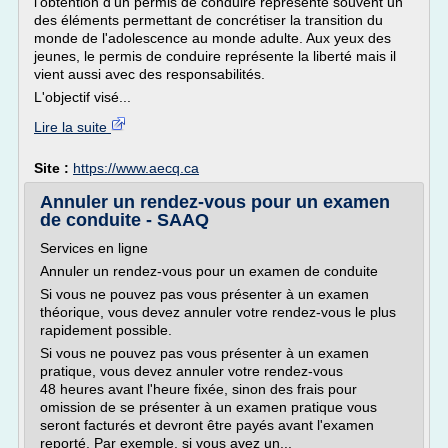
l'obtention d'un permis de conduire représente souvent un
des éléments permettant de concrétiser la transition du
monde de l'adolescence au monde adulte. Aux yeux des
jeunes, le permis de conduire représente la liberté mais il
vient aussi avec des responsabilités.
L'objectif visé...
Lire la suite
Site :
https://www.aecq.ca
Annuler un rendez-vous pour un examen
de conduite - SAAQ
Services en ligne
Annuler un rendez-vous pour un examen de conduite
Si vous ne pouvez pas vous présenter à un examen
théorique, vous devez annuler votre rendez-vous le plus
rapidement possible.
Si vous ne pouvez pas vous présenter à un examen
pratique, vous devez annuler votre rendez-vous
48 heures avant l'heure fixée, sinon des frais pour
omission de se présenter à un examen pratique vous
seront facturés et devront être payés avant l'examen
reporté. Par exemple, si vous avez un...