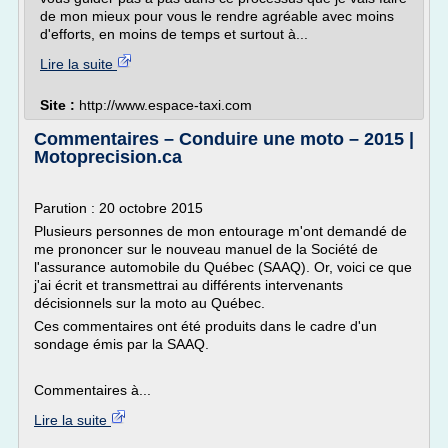
de mon mieux pour vous le rendre agréable avec moins
d'efforts, en moins de temps et surtout à...
Lire la suite
Site :
http://www.espace-taxi.com
Commentaires – Conduire une moto – 2015 |
Motoprecision.ca
Parution : 20 octobre 2015
Plusieurs personnes de mon entourage m'ont demandé de
me prononcer sur le nouveau manuel de la Société de
l'assurance automobile du Québec (SAAQ). Or, voici ce que
j'ai écrit et transmettrai au différents intervenants
décisionnels sur la moto au Québec.
Ces commentaires ont été produits dans le cadre d'un
sondage émis par la SAAQ.
Commentaires à...
Lire la suite