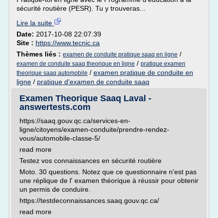
sécurité routière (PESR). Tu y trouveras...
Lire la suite
Date:
2017-10-08 22:07:39
Site :
https://www.tecnic.ca
Thèmes liés :
/
examen de conduite pratique saaq en ligne
/
examen de conduite saaq theorique en ligne
pratique examen
/
examen pratique de conduite en
theorique saaq automobile
ligne
/
pratique d'examen de conduite saaq
Examen Theorique Saaq Laval -
answertests.com
https://saaq.gouv.qc.ca/services-en-
ligne/citoyens/examen-conduite/prendre-rendez-
vous/automobile-classe-5/
read more
Testez vos connaissances en sécurité routière
Moto. 30 questions. Notez que ce questionnaire n'est pas
une réplique de l' examen théorique à réussir pour obtenir
un permis de conduire.
https://testdeconnaissances.saaq.gouv.qc.ca/
read more