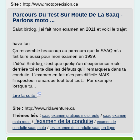
Site :
http://www.motoprecision.ca
Parcours Du Test Sur Route De La Saaq -
Parlons moto ...
Salut birdog, j'ai fait mon examen en 2011 et voici le trajet
have fun
Ça ressemble beaucoup au parcours que la SAAQ m'a
fait faire aussi pour mon examen en 1999.
L'idéal Birddog, c'est que quelqu'un d'expérience roule
derrière toi et te dise les défauts qu'il remarquera dans ta
conduite. L'examen en fait n'es pas difficile MAIS
l'inspecteur remarque tout tout tout... Par exemple
lorsque tu...
Lire la suite
Site :
http://www.ridaventure.ca
Thèmes liés :
/
saaq examen pratique moto route
saaq examen
l'examen de la conduite
/
/
moto route
examen de
/
conduite saaq moto
test examen de conduite saaq en ligne