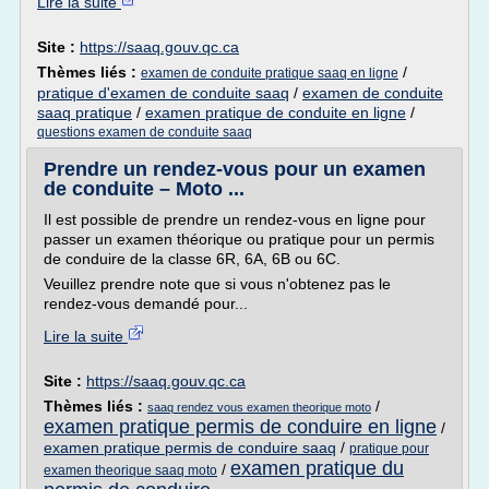
Lire la suite
Site :
https://saaq.gouv.qc.ca
Thèmes liés :
/
examen de conduite pratique saaq en ligne
pratique d'examen de conduite saaq
/
examen de conduite
saaq pratique
/
examen pratique de conduite en ligne
/
questions examen de conduite saaq
Prendre un rendez-vous pour un examen
de conduite – Moto ...
Il est possible de prendre un rendez-vous en ligne pour
passer un examen théorique ou pratique pour un permis
de conduire de la classe 6R, 6A, 6B ou 6C.
Veuillez prendre note que si vous n'obtenez pas le
rendez-vous demandé pour...
Lire la suite
Site :
https://saaq.gouv.qc.ca
Thèmes liés :
/
saaq rendez vous examen theorique moto
examen pratique permis de conduire en ligne
/
examen pratique permis de conduire saaq
/
pratique pour
examen pratique du
/
examen theorique saaq moto