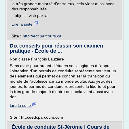
la très grande majorité d'entre eux, cela vient aussi avec
des responsabilités.
L'objectif visé par la...
Lire la suite
Site :
http://edcparcours.ca
Dix conseils pour réussir son examen
pratique - École de ...
Non classé François Lauzière
Sans avoir pour autant d'études sociologiques à l'appui,
l'obtention d'un permis de conduire représente souvent un
des éléments qui permet de concrétiser la transition du
monde de l'adolescence au monde adulte. Aux yeux des
jeunes, le permis de conduire représente la liberté et pour
la très grande majorité d'entre eux, cela vient aussi avec
des...
Lire la suite
Site :
http://edcparcours.com
École de conduite St-Jérôme | Cours de