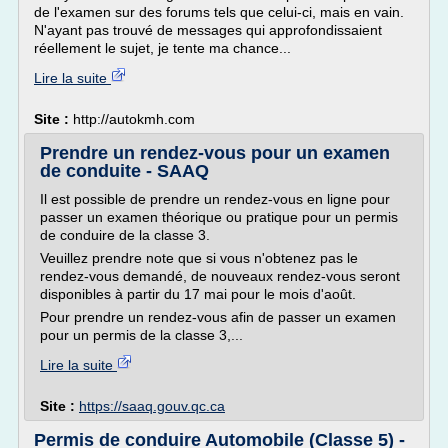
de l'examen sur des forums tels que celui-ci, mais en vain.
N'ayant pas trouvé de messages qui approfondissaient
réellement le sujet, je tente ma chance...
Lire la suite
Site :
http://autokmh.com
Prendre un rendez-vous pour un examen
de conduite - SAAQ
Il est possible de prendre un rendez-vous en ligne pour
passer un examen théorique ou pratique pour un permis
de conduire de la classe 3.
Veuillez prendre note que si vous n'obtenez pas le
rendez-vous demandé, de nouveaux rendez-vous seront
disponibles à partir du 17 mai pour le mois d'août.
Pour prendre un rendez-vous afin de passer un examen
pour un permis de la classe 3,...
Lire la suite
Site :
https://saaq.gouv.qc.ca
Permis de conduire Automobile (Classe 5) -