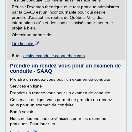
Test de conduite: comment réussir les examens?
Réussir l'examen théorique et le test pratique administrés
par la SAAQ est un incontournable pour qui désire
prendre d'assaut les routes du Québec. Voici des
informations-clés et des conseils avisés pour mener le
projet à bien.
Obtenir un permis de...
Lire la suite
Site :
ecoledeconduite.caaquebec.com
Prendre un rendez-vous pour un examen de
conduite - SAAQ
Prendre un rendez-vous pour un examen de conduite
Services en ligne
Prendre un rendez-vous pour un examen de conduite
Ce service en ligne vous permet de prendre un rendez-
vous pour un examen de conduite.
Bon à savoir
Nous ne louons pas de véhicules pour les examens
pratiques. Pour louer un...