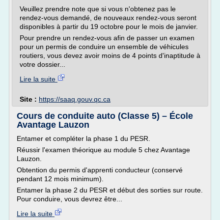
Veuillez prendre note que si vous n'obtenez pas le
rendez-vous demandé, de nouveaux rendez-vous seront
disponibles à partir du 19 octobre pour le mois de janvier.
Pour prendre un rendez-vous afin de passer un examen
pour un permis de conduire un ensemble de véhicules
routiers, vous devez avoir moins de 4 points d'inaptitude à
votre dossier...
Lire la suite
Site :
https://saaq.gouv.qc.ca
Cours de conduite auto (Classe 5) – École
Avantage Lauzon
Entamer et compléter la phase 1 du PESR.
Réussir l'examen théorique au module 5 chez Avantage
Lauzon.
Obtention du permis d'apprenti conducteur (conservé
pendant 12 mois minimum).
Entamer la phase 2 du PESR et début des sorties sur route.
Pour conduire, vous devrez être...
Lire la suite