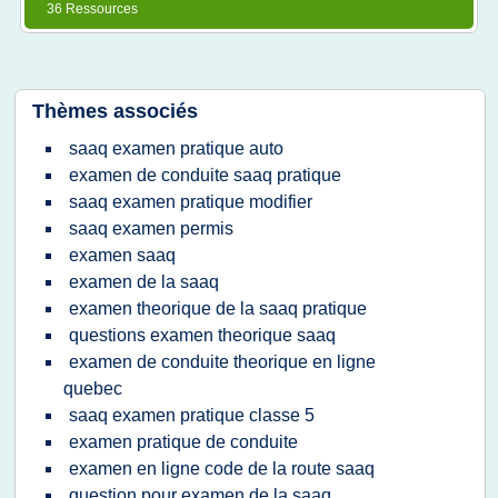
36 Ressources
Thèmes associés
saaq examen pratique auto
examen de conduite saaq pratique
saaq examen pratique modifier
saaq examen permis
examen saaq
examen de la saaq
examen theorique de la saaq pratique
questions examen theorique saaq
examen de conduite theorique en ligne
quebec
saaq examen pratique classe 5
examen pratique de conduite
examen en ligne code de la route saaq
question pour examen de la saaq