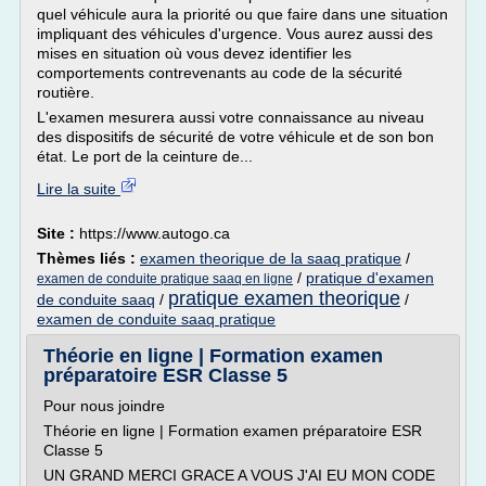
quel véhicule aura la priorité ou que faire dans une situation
impliquant des véhicules d'urgence. Vous aurez aussi des
mises en situation où vous devez identifier les
comportements contrevenants au code de la sécurité
routière.
L'examen mesurera aussi votre connaissance au niveau
des dispositifs de sécurité de votre véhicule et de son bon
état. Le port de la ceinture de...
Lire la suite
Site :
https://www.autogo.ca
Thèmes liés :
examen theorique de la saaq pratique
/
/
pratique d'examen
examen de conduite pratique saaq en ligne
pratique examen theorique
de conduite saaq
/
/
examen de conduite saaq pratique
Théorie en ligne | Formation examen
préparatoire ESR Classe 5
Pour nous joindre
Théorie en ligne | Formation examen préparatoire ESR
Classe 5
UN GRAND MERCI GRACE A VOUS J'AI EU MON CODE