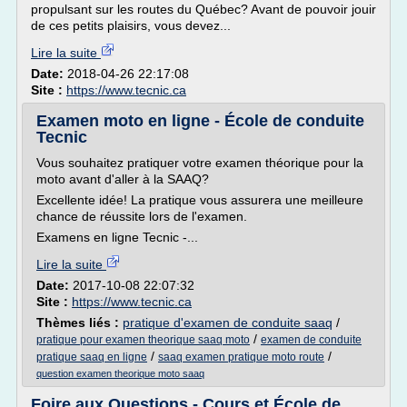
propulsant sur les routes du Québec? Avant de pouvoir jouir
de ces petits plaisirs, vous devez...
Lire la suite
Date:
2018-04-26 22:17:08
Site :
https://www.tecnic.ca
Examen moto en ligne - École de conduite
Tecnic
Vous souhaitez pratiquer votre examen théorique pour la
moto avant d'aller à la SAAQ?
Excellente idée! La pratique vous assurera une meilleure
chance de réussite lors de l'examen.
Examens en ligne Tecnic -...
Lire la suite
Date:
2017-10-08 22:07:32
Site :
https://www.tecnic.ca
Thèmes liés :
pratique d'examen de conduite saaq
/
/
pratique pour examen theorique saaq moto
examen de conduite
/
/
pratique saaq en ligne
saaq examen pratique moto route
question examen theorique moto saaq
Foire aux Questions - Cours et École de