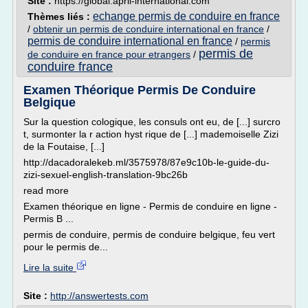
Site :
https://global.april-international.com
echange permis de conduire en france
Thèmes liés :
/
obtenir un permis de conduire international en france
/
permis de conduire international en france
/
permis
permis de
de conduire en france pour etrangers
/
conduire france
Examen Théorique Permis De Conduire
Belgique
Sur la question cologique, les consuls ont eu, de [...] surcro
t, surmonter la r action hyst rique de [...] mademoiselle Zizi
de la Foutaise, [...]
http://dacadoralekeb.ml/3575978/87e9c10b-le-guide-du-
zizi-sexuel-english-translation-9bc26b
read more
Examen théorique en ligne - Permis de conduire en ligne -
Permis B ...
permis de conduire, permis de conduire belgique, feu vert
pour le permis de...
Lire la suite
Site :
http://answertests.com