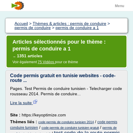
Menu
Accueil
>
Thèmes & articles : permis de conduire
>
permis de conduire
>
permis de conduire a 1
Articles sélectionnés pour le thème :
permis de conduire a 1
1351 articles
→
Voir également
75 Vidéos
pour ce thème
Code permis gratuit en tunisie websites - code-
route ...
Pages. Test Permis de conduire tunisien - Telecharger code
rousseau 2014. Permis de conduire...
Lire la suite
Site :
https://keyoptimize.com
Thèmes liés :
/
code permis
code permis de conduire tunisien 2014
/
/
conduire tunisien
code permis de conduire tunisien gratuit
permis de