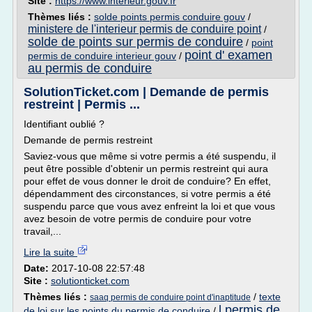
Site :
https://www.interieur.gouv.fr
Thèmes liés :
solde points permis conduire gouv
/
ministere de l'interieur permis de conduire point
/
solde de points sur permis de conduire
/
point
point d' examen
permis de conduire interieur gouv
/
au permis de conduire
SolutionTicket.com | Demande de permis
restreint | Permis ...
Identifiant oublié ?
Demande de permis restreint
Saviez-vous que même si votre permis a été suspendu, il
peut être possible d'obtenir un permis restreint qui aura
pour effet de vous donner le droit de conduire? En effet,
dépendamment des circonstances, si votre permis a été
suspendu parce que vous avez enfreint la loi et que vous
avez besoin de votre permis de conduire pour votre
travail,...
Lire la suite
Date:
2017-10-08 22:57:48
Site :
solutionticket.com
Thèmes liés :
/
texte
saaq permis de conduire point d'inaptitude
l permis de
de loi sur les points du permis de conduire
/