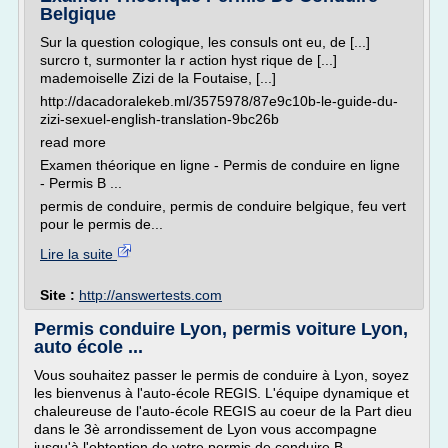
Belgique
Sur la question cologique, les consuls ont eu, de [...]
surcro t, surmonter la r action hyst rique de [...]
mademoiselle Zizi de la Foutaise, [...]
http://dacadoralekeb.ml/3575978/87e9c10b-le-guide-du-
zizi-sexuel-english-translation-9bc26b
read more
Examen théorique en ligne - Permis de conduire en ligne
- Permis B ...
permis de conduire, permis de conduire belgique, feu vert
pour le permis de...
Lire la suite
Site :
http://answertests.com
Permis conduire Lyon, permis voiture Lyon,
auto école ...
Vous souhaitez passer le permis de conduire à Lyon, soyez
les bienvenus à l'auto-école REGIS. L'équipe dynamique et
chaleureuse de l'auto-école REGIS au coeur de la Part dieu
dans le 3è arrondissement de Lyon vous accompagne
jusqu'à l'obtention de votre permis de conduire B.