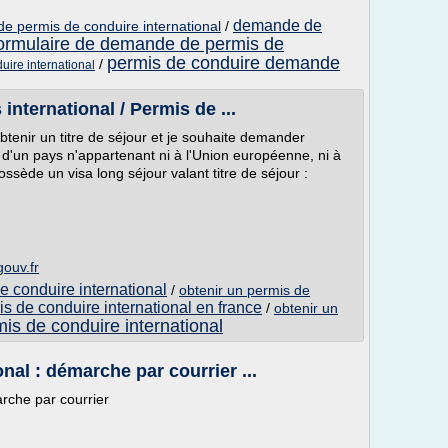
demande de
e permis de conduire international
/
ormulaire de demande de permis de
permis de conduire demande
/
uire international
nternational / Permis de ...
tenir un titre de séjour et je souhaite demander
 d'un pays n'appartenant ni à l'Union européenne, ni à
sède un visa long séjour valant titre de séjour :
gouv.fr
 conduire international
/
obtenir un permis de
s de conduire international en france
/
obtenir un
is de conduire international
nal : démarche par courrier ...
arche par courrier