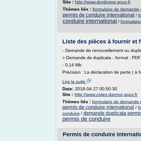
Site :
http://www.dordogne.gouv.fr
Thèmes liés :
formulaire de demande d
permis de conduire international
/
f
conduire international
/
formulaire
Liste des pièces à fournir et
- Demande de renouvellement ou duplic
> Demande de duplicata - format : PDF
- 0,14 Mb
Précision : La déclaration de perte ( à f
Lire la suite
Date:
2018-04-27 00:50:30
Site :
http://www.cotes-darmor.gouv.fr
Thèmes liés :
formulaire de demande d
permis de conduire international
/
f
demande duplicata permi
conduire
/
permis de conduire
Permis de conduire internatio