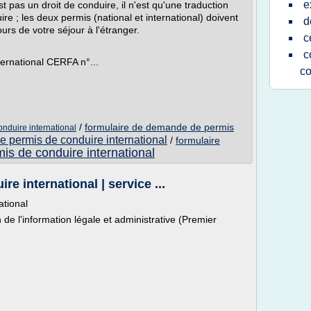
e
t pas un droit de conduire, il n'est qu'une traduction
re ; les deux permis (national et international) doivent
d
urs de votre séjour à l'étranger.
c
c
ernational CERFA n°...
co
/
formulaire de demande de permis
onduire international
 permis de conduire international
/
formulaire
is de conduire international
 international | service ...
tional
 de l'information légale et administrative (Premier