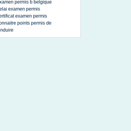
xamen permis b belgique
elai examen permis
ertificat examen permis
onnaitre points permis de
nduire