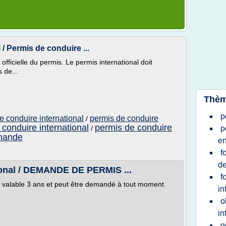
/ Permis de conduire ...
 officielle du permis. Le permis international doit
 de...
Thèm
p
 conduire international
permis de conduire
/
conduire international
permis de conduire
/
p
emande
en
f
de
ional / DEMANDE DE PERMIS ...
f
t valable 3 ans et peut être demandé à tout moment
in
o
in
g