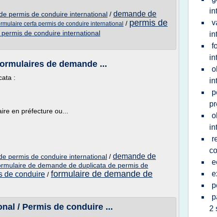
in
demande de
e permis de conduire international
/
permis de
v
/
ormulaire cerfa permis de conduire international
 permis de conduire international
in
f
in
 formulaires de demande ...
o
ata :
in
p
pr
aire en préfecture ou...
o
in
r
co
demande de
e permis de conduire international
/
e
ormulaire de demande de duplicata de permis de
formulaire de demande de
e
s de conduire
/
p
p
nal / Permis de conduire ...
2