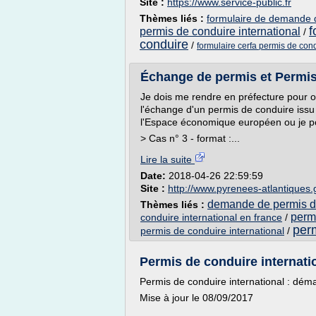
Site :
https://www.service-public.fr
Thèmes liés :
formulaire de demande d
f
permis de conduire international
/
conduire
/
formulaire cerfa permis de cond
Échange de permis et Permis i
Je dois me rendre en préfecture pour ob
l'échange d'un permis de conduire issu
l'Espace économique européen ou je pos
> Cas n° 3 - format :...
Lire la suite
Date:
2018-04-26 22:59:59
Site :
http://www.pyrenees-atlantiques.
demande de permis de
Thèmes liés :
permi
conduire international en france
/
perm
permis de conduire international
/
Permis de conduire internatio
Permis de conduire international : dém
Mise à jour le 08/09/2017