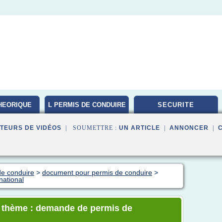
HEORIQUE
L PERMIS DE CONDUIRE
SECURITE
TEURS DE VIDÉOS
| SOUMETTRE :
UN ARTICLE
|
ANNONCER
|
de conduire
>
document pour permis de conduire
>
national
le thème : demande de permis de