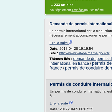
233 articles
→
Voir également
1 Vidéos
pour ce thème
Demande de permis international 
Le permis international est la traduction
nécessairement accompagner le permis
Lire la suite
Date:
2018-04-28 19:19:54
Site :
http://www.val-de-marne.gouv.fr
demande de permis de
Thèmes liés :
permis de 
international en france
/
france
permis de conduire d
/
Permis de conduire internat
Un permis de conduire international es
à...
Lire la suite
Date:
2017-10-09 00:07:25