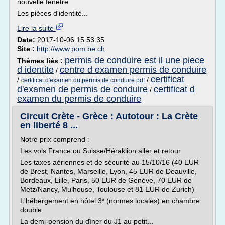
nouvelle fenêtre
Les pièces d'identité...
Lire la suite
Date:
2017-10-06 15:53:35
Site :
http://www.pom.be.ch
permis de conduire est il une piece
Thèmes liés :
d identite
centre d examen permis de conduire
/
certificat
/
/
certificat d'examen du permis de conduire pdf
d'examen de permis de conduire
certificat d
/
examen du permis de conduire
Circuit Crète - Grèce : Autotour : La Crète
en liberté 8 ...
Notre prix comprend :
Les vols France ou Suisse/Héraklion aller et retour
Les taxes aériennes et de sécurité au 15/10/16 (40 EUR
de Brest, Nantes, Marseille, Lyon, 45 EUR de Deauville,
Bordeaux, Lille, Paris, 50 EUR de Genève, 70 EUR de
Metz/Nancy, Mulhouse, Toulouse et 81 EUR de Zurich)
L'hébergement en hôtel 3* (normes locales) en chambre
double
La demi-pension du dîner du J1 au petit...