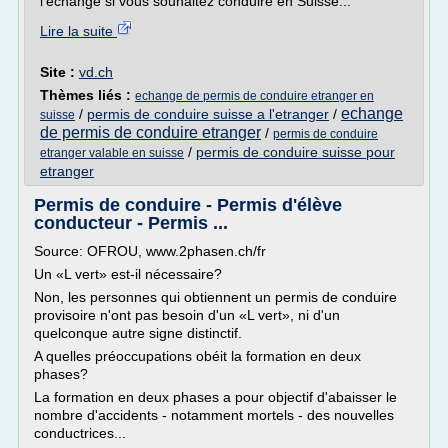
l'échange si vous souhaitez conduire en Suisse...
Lire la suite
Site :
vd.ch
Thèmes liés :
echange de permis de conduire etranger en
echange
/
permis de conduire suisse a l'etranger
/
suisse
de permis de conduire etranger
/
permis de conduire
/
permis de conduire suisse pour
etranger valable en suisse
etranger
Permis de conduire - Permis d'élève
conducteur - Permis ...
Source: OFROU, www.2phasen.ch/fr
Un «L vert» est-il nécessaire?
Non, les personnes qui obtiennent un permis de conduire
provisoire n'ont pas besoin d'un «L vert», ni d'un
quelconque autre signe distinctif.
A quelles préoccupations obéit la formation en deux
phases?
La formation en deux phases a pour objectif d'abaisser le
nombre d'accidents - notamment mortels - des nouvelles
conductrices...