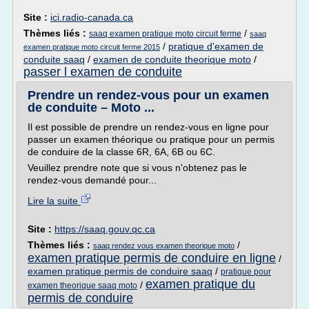
Site :
ici.radio-canada.ca
Thèmes liés :
/
saaq examen pratique moto circuit ferme
saaq
/
pratique d'examen de
examen pratique moto circuit ferme 2015
conduite saaq
/
examen de conduite theorique moto
/
passer l examen de conduite
Prendre un rendez-vous pour un examen
de conduite – Moto ...
Il est possible de prendre un rendez-vous en ligne pour
passer un examen théorique ou pratique pour un permis
de conduire de la classe 6R, 6A, 6B ou 6C.
Veuillez prendre note que si vous n'obtenez pas le
rendez-vous demandé pour...
Lire la suite
Site :
https://saaq.gouv.qc.ca
Thèmes liés :
/
saaq rendez vous examen theorique moto
examen pratique permis de conduire en ligne
/
examen pratique permis de conduire saaq
/
pratique pour
examen pratique du
/
examen theorique saaq moto
permis de conduire