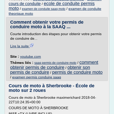
ecole de conduite permis
cours de conduite
/
moto
/
/
examen de conduite
examen de conduite saaq moto
theorique moto
Comment obtenir votre permis de
conduire moto à la SAAQ ...
Courte introduction des étapes pour obtenir votre permis
de conduire de...
Lire la suite
Site :
youtube.com
comment
Thèmes liés :
/
saaq permis de conduire moto
obtenir permis de conduire
obtenir son
/
permis de conduire
permis de conduire moto
/
/
examen permis conduire saaq
Cours de moto à Sherbrooke - École de
moto sur 2 roues
Cours de moto à Sherbrooke maximerichard 2018-04-
22T10:24:35+00:00
COURS DE MOTO À SHERBROOKE
865$ +TX (LIVRE INCLUS)