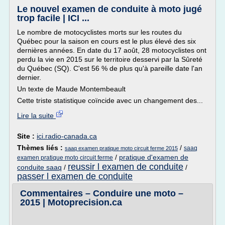
Le nouvel examen de conduite à moto jugé
trop facile | ICI ...
Le nombre de motocyclistes morts sur les routes du
Québec pour la saison en cours est le plus élevé des six
dernières années. En date du 17 août, 28 motocyclistes ont
perdu la vie en 2015 sur le territoire desservi par la Sûreté
du Québec (SQ). C'est 56 % de plus qu'à pareille date l'an
dernier.
Un texte de Maude Montembeault
Cette triste statistique coïncide avec un changement des...
Lire la suite
Site :
ici.radio-canada.ca
Thèmes liés :
/
saaq
saaq examen pratique moto circuit ferme 2015
/
pratique d'examen de
examen pratique moto circuit ferme
reussir l examen de conduite
conduite saaq
/
/
passer l examen de conduite
Commentaires – Conduire une moto –
2015 | Motoprecision.ca