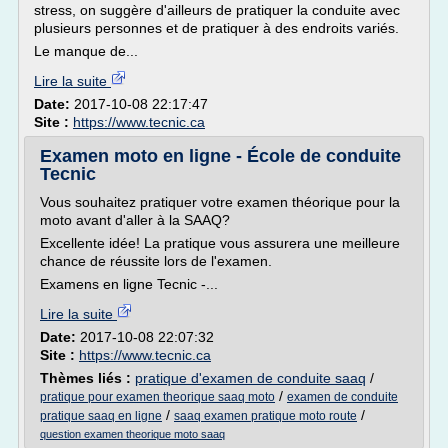
stress, on suggère d'ailleurs de pratiquer la conduite avec
plusieurs personnes et de pratiquer à des endroits variés.
Le manque de...
Lire la suite
Date:
2017-10-08 22:17:47
Site :
https://www.tecnic.ca
Examen moto en ligne - École de conduite
Tecnic
Vous souhaitez pratiquer votre examen théorique pour la
moto avant d'aller à la SAAQ?
Excellente idée! La pratique vous assurera une meilleure
chance de réussite lors de l'examen.
Examens en ligne Tecnic -...
Lire la suite
Date:
2017-10-08 22:07:32
Site :
https://www.tecnic.ca
Thèmes liés :
pratique d'examen de conduite saaq
/
/
pratique pour examen theorique saaq moto
examen de conduite
/
/
pratique saaq en ligne
saaq examen pratique moto route
question examen theorique moto saaq