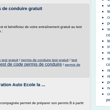
v
 de conduire gratuit
t
c
p
t et bénéficiez de votre entraînement gratuit au test
s
 :
co
t
i
r
s
test gratuit
/
permis de conduire test gratuit
/
test
test de code permis de conduire
co
/
permis de
r
r
p
ation Auto Ecole la ...
n
c
pe
compagnée permet de préparer son permis B à partir