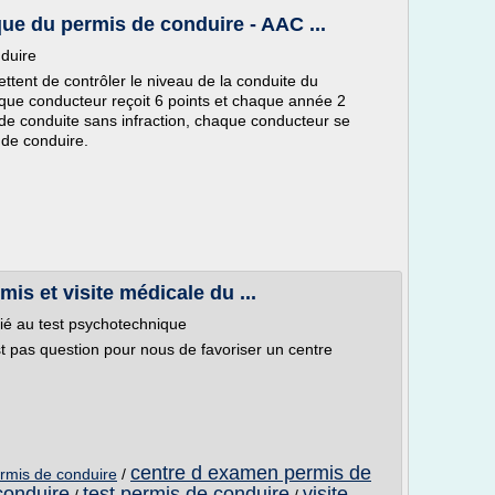
ue du permis de conduire - AAC ...
duire
tent de contrôler le niveau de la conduite du
que conducteur reçoit 6 points et chaque année 2
s de conduite sans infraction, chaque conducteur se
 de conduire.
is et visite médicale du ...
dié au test psychotechnique
est pas question pour nous de favoriser un centre
centre d examen permis de
rmis de conduire
/
conduire
test permis de conduire
visite