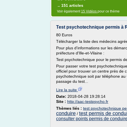
151 articles
→
Voir également
15 Vidéos
pour ce thème
Test psychotechnique permis à 
80 Euros
Télécharger la liste des médecins agréé
Pour plus d'informations sur les démar
préfecture d'Ille-et-Vilaine :
Test psychotechnique pour le permis d
Pour passer votre test psychotechnique
officiel pour trouver un centre près de 
psychotechnique soit par téléphone au 0
passage du test...
Lire la suite
Date:
2018-04-28 19:28:14
Site :
http://aac-testpsycho.fr
Thèmes liés :
test psychotechnique pe
conduire
test permis de condu
/
consulter points permis de conduire