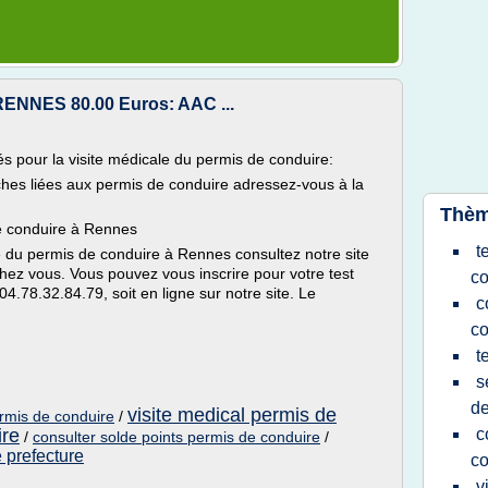
RENNES 80.00 Euros: AAC ...
s pour la visite médicale du permis de conduire:
ches liées aux permis de conduire adressez-vous à la
Thèm
e conduire à Rennes
t
 du permis de conduire à Rennes consultez notre site
chez vous. Vous pouvez vous inscrire pour votre test
co
4.78.32.84.79, soit en ligne sur notre site. Le
c
co
t
s
de
visite medical permis de
rmis de conduire
/
ire
c
/
consulter solde points permis de conduire
/
 prefecture
co
v