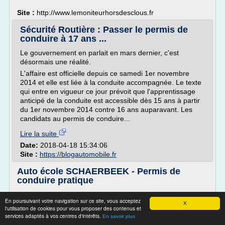
Site :
http://www.lemoniteurhorsdesclous.fr
Sécurité Routière : Passer le permis de
conduire à 17 ans ...
Le gouvernement en parlait en mars dernier, c'est
désormais une réalité.
L'affaire est officielle depuis ce samedi 1er novembre
2014 et elle est liée à la conduite accompagnée. Le texte
qui entre en vigueur ce jour prévoit que l'apprentissage
anticipé de la conduite est accessible dès 15 ans à partir
du 1er novembre 2014 contre 16 ans auparavant. Les
candidats au permis de conduire...
Lire la suite
Date:
2018-04-18 15:34:06
Site :
https://blogautomobile.fr
Auto école SCHAERBEEK - Permis de
conduire pratique
Par Xavier
En poursuivant votre navigation sur ce site, vous acceptez
X
Toutes personnes adultes doivent savoir conduire. Pour y
l'utilisation de cookies pour vous proposer des contenus et
arriver, vous devez faire appel à une auto-école présentant
services adaptés à vos centres d'intérêts.
En savoir plus
toutes les qualités requises comme le savoir-faire,