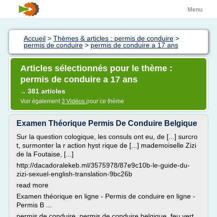
Menu
Accueil
>
Thèmes & articles : permis de conduire
>
permis de conduire
>
permis de conduire a 17 ans
Articles sélectionnés pour le thème :
permis de conduire a 17 ans
381 articles
→
Voir également
3 Vidéos
pour ce thème
Examen Théorique Permis De Conduire Belgique
Sur la question cologique, les consuls ont eu, de [...] surcro
t, surmonter la r action hyst rique de [...] mademoiselle Zizi
de la Foutaise, [...]
http://dacadoralekeb.ml/3575978/87e9c10b-le-guide-du-
zizi-sexuel-english-translation-9bc26b
read more
Examen théorique en ligne - Permis de conduire en ligne -
Permis B ...
permis de conduire, permis de conduire belgique, feu vert