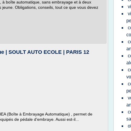
e, à boîte automatique, sans embrayage et à deux
v
s jeune. Obligations, conseils, tout ce que vous devez
v
pe
c
c
c
a
que | SOULT AUTO ECOLE | PARIS 12
c
al
c
vo
c
pe
v
a
c
BEA (Boîte à Embrayage Automatique) , permet de
sa
équipés de pédale d'embraye. Aussi est-il...
o