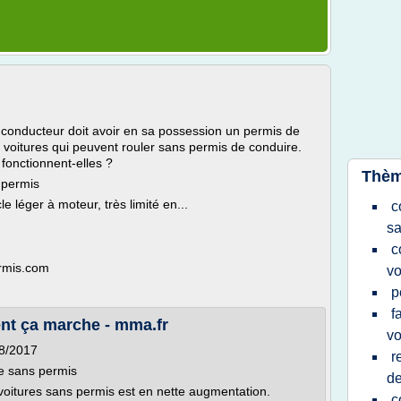
 conducteur doit avoir en sa possession un permis de
s voitures qui peuvent rouler sans permis de conduire.
fonctionnent-elles ?
Thèm
 permis
e léger à moteur, très limité en...
c
sa
c
ermis.com
vo
p
f
nt ça marche - mma.fr
vo
08/2017
r
re sans permis
d
voitures sans permis est en nette augmentation.
c