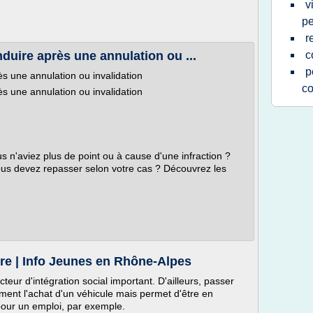
v
pe
r
uire après une annulation ou ...
c
p
s une annulation ou invalidation
co
s une annulation ou invalidation
us n'aviez plus de point ou à cause d'une infraction ?
us devez repasser selon votre cas ? Découvrez les
re | Info Jeunes en Rhône-Alpes
teur d'intégration social important. D'ailleurs, passer
ent l'achat d'un véhicule mais permet d'être en
our un emploi, par exemple.