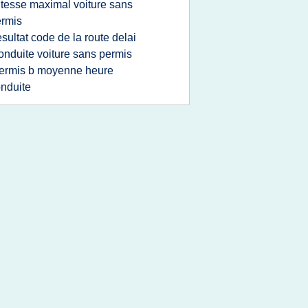
itesse maximal voiture sans
rmis
esultat code de la route delai
onduite voiture sans permis
ermis b moyenne heure
nduite