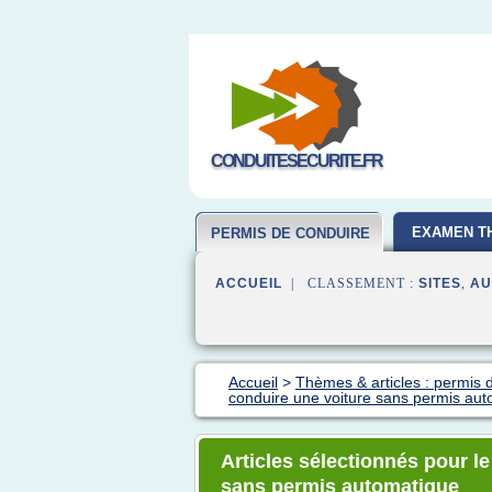
CONDUITESECURITE.FR
EXAMEN T
PERMIS DE CONDUIRE
ACCUEIL
| CLASSEMENT :
SITES
,
AU
Accueil
>
Thèmes & articles : permis 
conduire une voiture sans permis au
Articles sélectionnés pour l
sans permis automatique