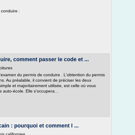
e conduire :
ire, comment passer le code et ...
oitures
 l'examen du permis de conduire . L'obtention du permis
s. Au préalable, il convient de préciser les deux
imple et majoritairement utilisée, est celle où vous
e auto-école. Elle s'occupera...
ain : pourquoi et comment l ...
s californien