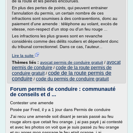
de la route et les peines encourues.
En plus des pertes de points, qui peuvent entrainer
l'annulation du permis, un certain nombre de ces
infractions sont soumises à des contraventions, donc au
paiement d'une amende : téléphone au volant, excès de
vitesse, non-respect d'un stop ou d'un feu rouge ...
Les infractions les plus graves sont en revanche
considérés comme des délits routiers et dépendent donc
du tribunal correctionnel. Dans ce cas, l'auteur...
Lire la suite
avocat
Thèmes liés :
avocat permis de conduire gratuit
/
permis de conduire
code de la route permis de
/
code de la route permis de
conduire gratuit
/
conduire
code du permis de conduire gratuit
/
Forum permis de conduire : communauté
de conseils et d ...
Contester une amende
Posée par Fred, il y a 1 jour dans Permis de conduire
J'ai recu une amende soit disant je serais passé au feu
rouge alors que cetait feu orange. j ai pas payé j ai contesté
et avec les photos on voit que je suis passé zu feu orange
et qu apres mon passage le feu etait orange. j ai...