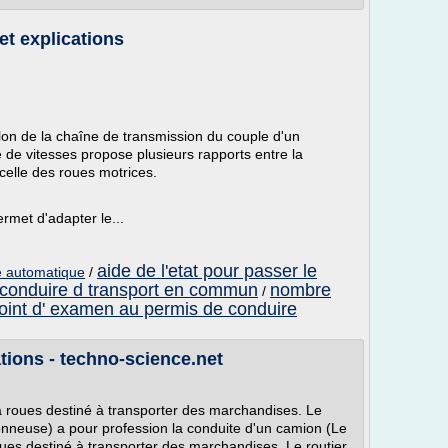
 et explications
lon de la chaîne de transmission du couple d'un
 de vitesses propose plusieurs rapports entre la
 celle des roues motrices.
ermet d'adapter le...
aide de l'etat pour passer le
e automatique
/
 conduire d transport en commun
nombre
/
oint d' examen au permis de conduire
ations - techno-science.net
à roues destiné à transporter des marchandises. Le
onneuse) a pour profession la conduite d'un camion (Le
ues destiné à transporter des marchandises. Le routier