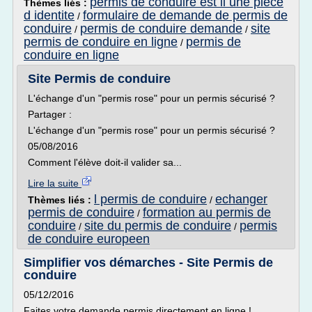
permis de conduire est il une piece
Thèmes liés :
d identite
formulaire de demande de permis de
/
conduire
permis de conduire demande
site
/
/
permis de conduire en ligne
permis de
/
conduire en ligne
Site Permis de conduire
L'échange d'un "permis rose" pour un permis sécurisé ?
Partager :
L'échange d'un "permis rose" pour un permis sécurisé ?
05/08/2016
Comment l'élève doit-il valider sa...
Lire la suite
l permis de conduire
echanger
Thèmes liés :
/
permis de conduire
formation au permis de
/
conduire
site du permis de conduire
permis
/
/
de conduire europeen
Simplifier vos démarches - Site Permis de
conduire
05/12/2016
Faites votre demande permis directement en ligne !