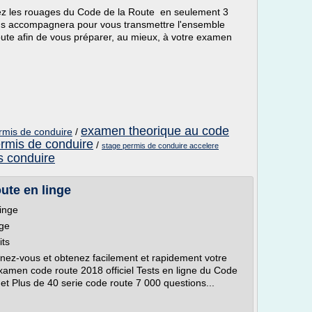
ez les rouages du Code de la Route en seulement 3
ous accompagnera pour vous transmettre l'ensemble
oute afin de vous préparer, au mieux, à votre examen
examen theorique au code
ermis de conduire
/
ermis de conduire
/
stage permis de conduire accelere
s conduire
ute en linge
inge
nge
its
înez-vous et obtenez facilement et rapidement votre
xamen code route 2018 officiel Tests en ligne du Code
t Plus de 40 serie code route 7 000 questions...