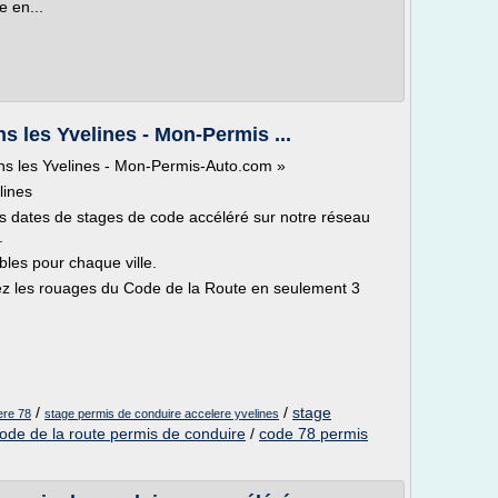
e en...
s les Yvelines - Mon-Permis ...
ans les Yvelines - Mon-Permis-Auto.com »
lines
s dates de stages de code accéléré sur notre réseau
.
bles pour chaque ville.
z les rouages du Code de la Route en seulement 3
/
/
stage
ere 78
stage permis de conduire accelere yvelines
code de la route permis de conduire
/
code 78 permis