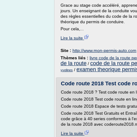
Grace au stage code accéléré, appren
jours. Un enseignant de la conduite v
des règles essentielles du code de la r
théorique du permis de conduire.
Pour cela,...
Lire la suite
Site :
http://www.mon-permis-auto.com
Thèmes liés :
livre code de la route p
de la route
code de la route p
/
examen theorique permi
/
yvelines
Code route 2018 Test code ro
Code route 2018 ? Test code route en l
Code route 2018 Test code route en li
Code route 2018 Espace de tests gratu
Code route 2018 Test Gratuits et Entra
code grâce à 40 series conformes à l'e
de la route 2018 avec coderoute2018.ne
Lire la suite