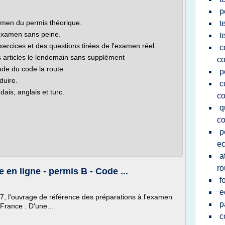
p
amen du permis théorique.
t
'examen sans peine.
t
xercices et des questions tirées de l'examen réel.
c
articles le lendemain sans supplément
co
de du code la route.
p
duire.
c
dais, anglais et turc.
co
q
co
p
ec
a
ro
 en ligne - permis B - Code ...
f
e
7, l'ouvrage de référence des préparations à l'examen
p
France . D'une...
c