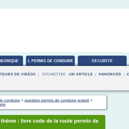
HEORIQUE
L PERMIS DE CONDUIRE
SECURITE
TEURS DE VIDÉOS
| SOUMETTRE :
UN ARTICLE
|
ANNONCER
|
de conduire
>
question permis de conduire gratuit
>
uire
 thème : livre code de la route permis de