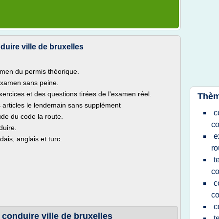
uire ville de bruxelles
amen du permis théorique.
'examen sans peine.
xercices et des questions tirées de l'examen réel.
Thèm
articles le lendemain sans supplément
c
de du code la route.
co
duire.
e
ais, anglais et turc.
ro
t
co
c
co
c
conduire ville de bruxelles
t