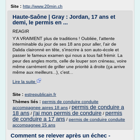
Site :
http://www.20min.ch
Haute-Saône | Gray : Jordan, 17 ans et
demi, le permis en ...
REAGIR
Y'A VRAIMENT plus de traditions ! Oubliée, l'attente
interminable du jour de ses 18 ans pour aller, l'air de
Dalida claironné en tête, s'inscrire à son auto-école et
passer le fameux examen qui nous a tous fait frémir. La
peur des angles morts, celle de louper son créneau, voire
même carrément de griller une priorité à droite (ça arrive
même aux meilleurs...), c'est...
Lire la suite
Site :
estrepublicain.fr
Thèmes liés :
permis de conduire conduite
permis de conduire a
accompagnee apres 18 ans
/
18 ans
j'ai mon permis de conduire
permis
/
/
de conduire a 17 ans
/
permis de conduire conduite
accompagnee 15 ans
Comment se relever après un échec -