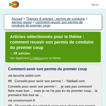
Menu
Accueil
>
Thèmes & articles : permis de conduire
>
permis reussi
>
comment reussir son permis de
conduire du premier coup
Articles sélectionnés pour le thème :
comment reussir son permis de conduire
du premier coup
28 articles
→
Voir également
1 Vidéos
pour ce thème
Comment avoir son permis du premier coup
via laruche.wizbii.com
#8 : Conseils pour avoir son permis ! - Yabiladi.com
Conseils pour avoir son permis ! ... je sais pas comment
faire mais bon ... mais je ne l'ai pas eu du premier coup... la
premiere fois tout se ...
via vroomvroom.fr
#9 : 10 conseils qui valent le coup pour réussir son permis