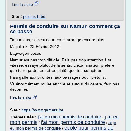
Lire la suite
Site :
permis-b.be
Permis de conduire sur Namur, comment ça
se passe
Tant mieux, si c'est court ça m'arrange encore plus
MajinLink, 23 Février 2012
Lagwagon Jésus
Namur est pas trop difficile. Fais pas trop attention à ta
vitesse, essaye plutôt de la sentir. L'examinateur préfère
que tu regarde tes rétros plutôt que ton compteur.
Fais gaffe aux priorités, aux passages pour piétons.
Va énormément rouler en ville et autour du centre, faut pas
déconner...
Lire la suite
Site :
https://www.gamerz.be
j ai eu
j'ai eu mon permis de conduire
Thèmes liés :
/
mon permis
j'ai mon permis de conduire
/
/
ai je
ecole pour permis de
eu mon permis de conduire
/